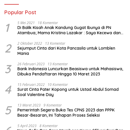
Popular Post
1
5 Mei 2021
18 Komentar
Di Balik Kisah Anak Kandung Gugat Ibunya di PN
Atambua; Mama Kristina Lazakar : Saya Kecewa dan
Sakit
2
2 Oktober 2022
13 Komentar
Sejumput Cinta dari Kota Pancasila untuk Lomblen
Mania
3
26 Februari 2023
13 Komentar
Bank Indonesia Luncurkan Beasiswa untuk Mahasiswa,
Dibuka Pendaftaran Hingga 10 Maret 2023
4
15 Februari 2022
10 Komentar
Surat Cinta Pater Kopong untuk Ustad Abdul Somad
Soal Valentine Day
5
13 Maret 2023
9 Komentar
Pemerintah Segera Buka Tes CPNS 2023 dan PPPK
Besar-Besaran, Ini Tahapan Proses Seleksi
5 April 2023
8 Komentar