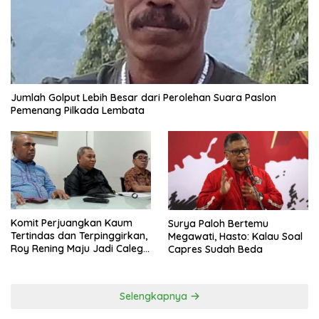
Jumlah Golput Lebih Besar dari Perolehan Suara Paslon
Pemenang Pilkada Lembata
Komit Perjuangkan Kaum
Surya Paloh Bertemu
Tertindas dan Terpinggirkan,
Megawati, Hasto: Kalau Soal
Roy Rening Maju Jadi Caleg
Capres Sudah Beda
Dapil NTT 1 dari Partai
Perindo
Selengkapnya