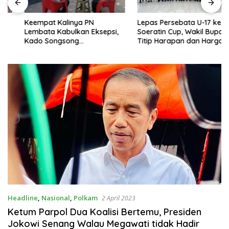
Keempat Kalinya PN
Lepas Persebata U-17 ke
Lembata Kabulkan Eksepsi,
Soeratin Cup, Wakil Bupati
Kado Songsong
Titip Harapan dan Harga Diri
Kemerdekaan Bagi Theresia
Lembata
Ina Erap Dkk
Headline
,
Nasional
,
Polkam
2 April 2023
Ketum Parpol Dua Koalisi Bertemu, Presiden
Jokowi Senang Walau Megawati tidak Hadir