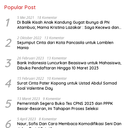
Popular Post
1
5 Mei 2021
18 Komentar
Di Balik Kisah Anak Kandung Gugat Ibunya di PN
Atambua; Mama Kristina Lazakar : Saya Kecewa dan
Sakit
2
2 Oktober 2022
13 Komentar
Sejumput Cinta dari Kota Pancasila untuk Lomblen
Mania
3
26 Februari 2023
13 Komentar
Bank Indonesia Luncurkan Beasiswa untuk Mahasiswa,
Dibuka Pendaftaran Hingga 10 Maret 2023
4
15 Februari 2022
10 Komentar
Surat Cinta Pater Kopong untuk Ustad Abdul Somad
Soal Valentine Day
5
13 Maret 2023
9 Komentar
Pemerintah Segera Buka Tes CPNS 2023 dan PPPK
Besar-Besaran, Ini Tahapan Proses Seleksi
6
5 April 2023
8 Komentar
Naur, Sofis Dan Cara Membaca Komodifikasi Seni Dan