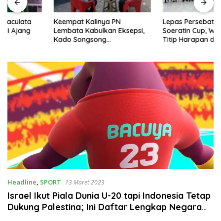
Keempat Kalinya PN
Lepas Persebata U-17 ke
Lembata Kabulkan Eksepsi,
Soeratin Cup, Wakil Bupati
Kado Songsong
Titip Harapan dan Harga Diri
Kemerdekaan Bagi Theresia
Lembata
Ina Erap Dkk
Headline
,
SPORT
13 Maret 2023
Israel Ikut Piala Dunia U-20 tapi Indonesia Tetap
Dukung Palestina; Ini Daftar Lengkap Negara
Peserta