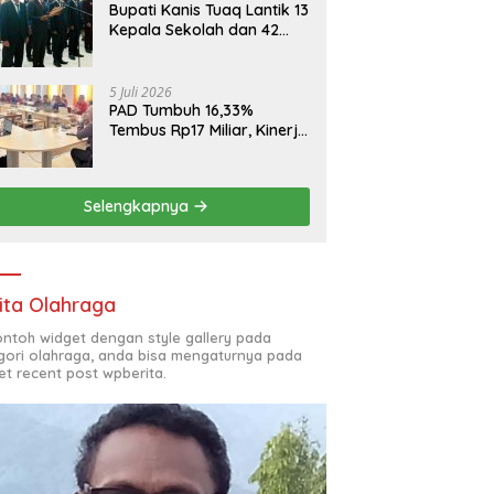
Bupati Kanis Tuaq Lantik 13
Kepala Sekolah dan 42
Pejabat Fungsional
5 Juli 2026
PAD Tumbuh 16,33%
Tembus Rp17 Miliar, Kinerja
RSUD, Bapenda dan BKAD
Sangat Memuaskan
Selengkapnya
ita Olahraga
contoh widget dengan style gallery pada
gori olahraga, anda bisa mengaturnya pada
et recent post wpberita.