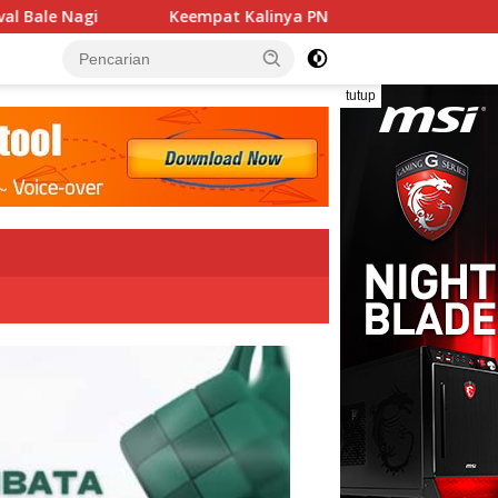
at Kalinya PN Lembata Kabulkan Eksepsi, Kado Songsong Keme
tutup