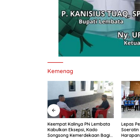
Kemenag
nd Imaculata
Keempat Kalinya PN Lembata
Lepas Pe
kau di Ajang
Kabulkan Eksepsi, Kado
Soeratin 
e Nagi
Songsong Kemerdekaan Bagi
Harapan 