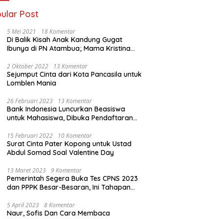
ular Post
5 Mei 2021
18 Komentar
Di Balik Kisah Anak Kandung Gugat
Ibunya di PN Atambua; Mama Kristina
Lazakar : Saya Kecewa dan Sakit
2 Oktober 2022
13 Komentar
Sejumput Cinta dari Kota Pancasila untuk
Lomblen Mania
26 Februari 2023
13 Komentar
Bank Indonesia Luncurkan Beasiswa
untuk Mahasiswa, Dibuka Pendaftaran
Hingga 10 Maret 2023
15 Februari 2022
10 Komentar
Surat Cinta Pater Kopong untuk Ustad
Abdul Somad Soal Valentine Day
13 Maret 2023
9 Komentar
Pemerintah Segera Buka Tes CPNS 2023
dan PPPK Besar-Besaran, Ini Tahapan
Proses Seleksi
5 April 2023
8 Komentar
Naur, Sofis Dan Cara Membaca