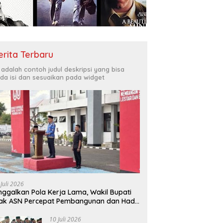
Bukit Muruona
T
r Melayani Masyarakat
Di
erita Terbaru
i adalah contoh judul deskripsi yang bisa
da isi dan sesuaikan pada widget
 Juli 2026
nggalkan Pola Kerja Lama, Wakil Bupati
ak ASN Percepat Pembangunan dan Hadir
layani Masyarakat
10 Juli 2026