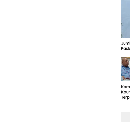
Juml
Pasl
Komi
Kaum
Terp
Reni
Cale
Part