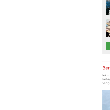
Ber
Ini 
kate
widg