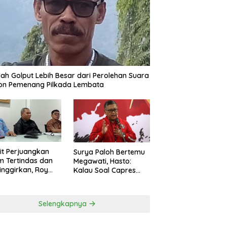
ah Golput Lebih Besar dari Perolehan Suara
on Pemenang Pilkada Lembata
t Perjuangkan
Surya Paloh Bertemu
 Tertindas dan
Megawati, Hasto:
inggirkan, Roy
Kalau Soal Capres
ng Maju Jadi
Sudah Beda
g Dapil NTT 1 dari
ai Perindo
Selengkapnya