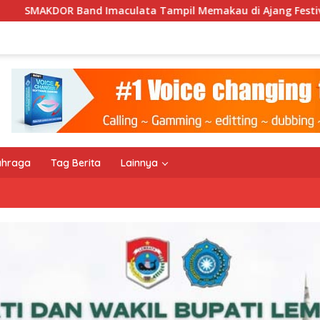
ta Tampil Memakau di Ajang Festival Bale Nagi
Keemp
ahraga
Tag Berita
Lainnya