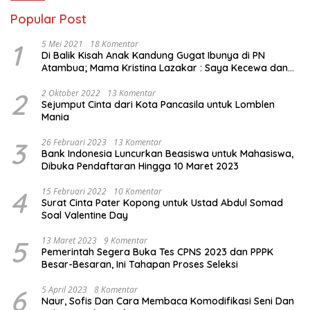
Popular Post
1
5 Mei 2021
18 Komentar
Di Balik Kisah Anak Kandung Gugat Ibunya di PN
Atambua; Mama Kristina Lazakar : Saya Kecewa dan
Sakit
2
2 Oktober 2022
13 Komentar
Sejumput Cinta dari Kota Pancasila untuk Lomblen
Mania
3
26 Februari 2023
13 Komentar
Bank Indonesia Luncurkan Beasiswa untuk Mahasiswa,
Dibuka Pendaftaran Hingga 10 Maret 2023
4
15 Februari 2022
10 Komentar
Surat Cinta Pater Kopong untuk Ustad Abdul Somad
Soal Valentine Day
5
13 Maret 2023
9 Komentar
Pemerintah Segera Buka Tes CPNS 2023 dan PPPK
Besar-Besaran, Ini Tahapan Proses Seleksi
6
5 April 2023
8 Komentar
Naur, Sofis Dan Cara Membaca Komodifikasi Seni Dan