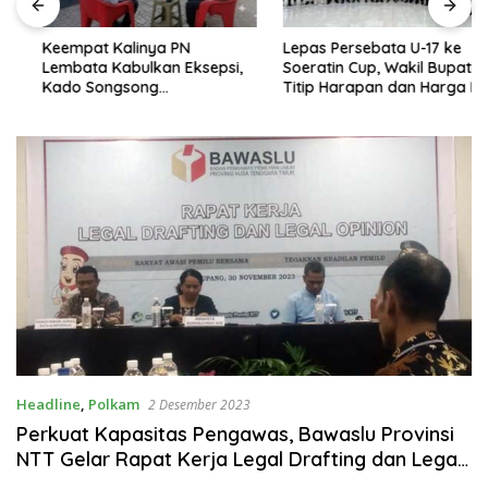
Keempat Kalinya PN
Lepas Persebata U-17 ke
Lembata Kabulkan Eksepsi,
Soeratin Cup, Wakil Bupati
Kado Songsong
Titip Harapan dan Harga Diri
Kemerdekaan Bagi Theresia
Lembata
Ina Erap Dkk
Headline
,
Polkam
2 Desember 2023
Perkuat Kapasitas Pengawas, Bawaslu Provinsi
NTT Gelar Rapat Kerja Legal Drafting dan Legal
Opinion