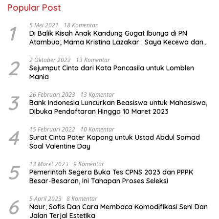
Popular Post
1
5 Mei 2021
18 Komentar
Di Balik Kisah Anak Kandung Gugat Ibunya di PN
Atambua; Mama Kristina Lazakar : Saya Kecewa dan
Sakit
2
2 Oktober 2022
13 Komentar
Sejumput Cinta dari Kota Pancasila untuk Lomblen
Mania
3
26 Februari 2023
13 Komentar
Bank Indonesia Luncurkan Beasiswa untuk Mahasiswa,
Dibuka Pendaftaran Hingga 10 Maret 2023
4
15 Februari 2022
10 Komentar
Surat Cinta Pater Kopong untuk Ustad Abdul Somad
Soal Valentine Day
5
13 Maret 2023
9 Komentar
Pemerintah Segera Buka Tes CPNS 2023 dan PPPK
Besar-Besaran, Ini Tahapan Proses Seleksi
6
5 April 2023
8 Komentar
Naur, Sofis Dan Cara Membaca Komodifikasi Seni Dan
Jalan Terjal Estetika