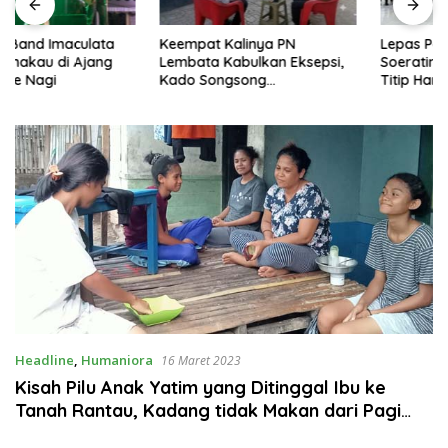
Keempat Kalinya PN
Lepas Persebata U-17 ke
Lembata Kabulkan Eksepsi,
Soeratin Cup, Wakil Bupati
Kado Songsong
Titip Harapan dan Harga Diri
Kemerdekaan Bagi Theresia
Lembata
Ina Erap Dkk
Headline
,
Humaniora
16 Maret 2023
Kisah Pilu Anak Yatim yang Ditinggal Ibu ke
Tanah Rantau, Kadang tidak Makan dari Pagi
Hingga Sore