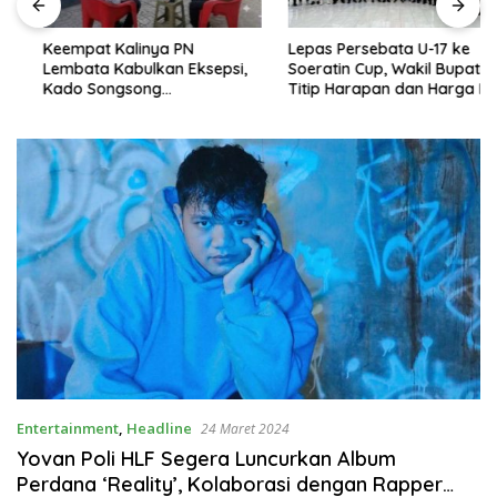
Keempat Kalinya PN
Lepas Persebata U-17 ke
Lembata Kabulkan Eksepsi,
Soeratin Cup, Wakil Bupati
Kado Songsong
Titip Harapan dan Harga Diri
Kemerdekaan Bagi Theresia
Lembata
Ina Erap Dkk
Entertainment
,
Headline
24 Maret 2024
Yovan Poli HLF Segera Luncurkan Album
Perdana ‘Reality’, Kolaborasi dengan Rapper