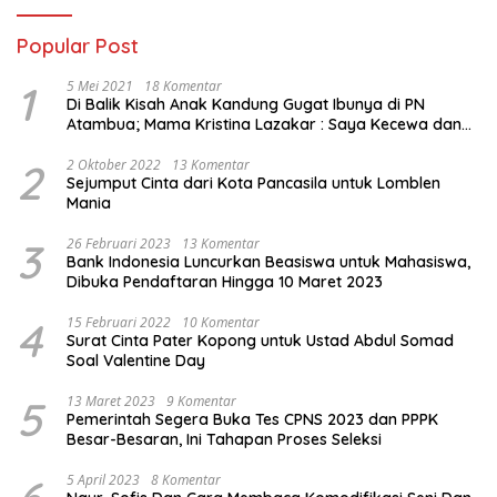
Popular Post
1
5 Mei 2021
18 Komentar
Di Balik Kisah Anak Kandung Gugat Ibunya di PN
Atambua; Mama Kristina Lazakar : Saya Kecewa dan
Sakit
2
2 Oktober 2022
13 Komentar
Sejumput Cinta dari Kota Pancasila untuk Lomblen
Mania
3
26 Februari 2023
13 Komentar
Bank Indonesia Luncurkan Beasiswa untuk Mahasiswa,
Dibuka Pendaftaran Hingga 10 Maret 2023
4
15 Februari 2022
10 Komentar
Surat Cinta Pater Kopong untuk Ustad Abdul Somad
Soal Valentine Day
5
13 Maret 2023
9 Komentar
Pemerintah Segera Buka Tes CPNS 2023 dan PPPK
Besar-Besaran, Ini Tahapan Proses Seleksi
5 April 2023
8 Komentar