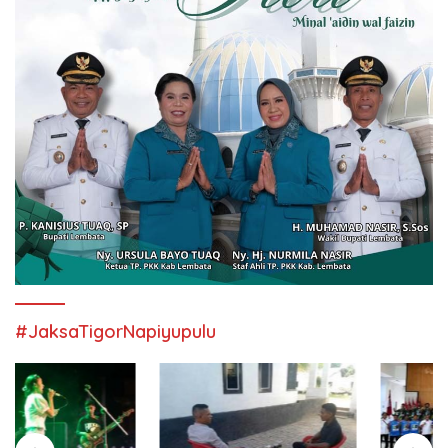
#JaksaTigorNapiyupulu