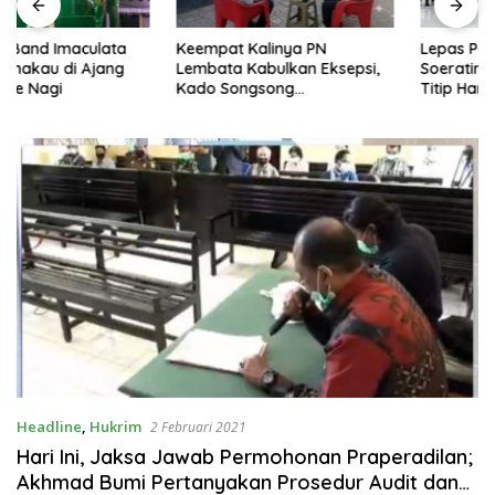
Keempat Kalinya PN
Lepas Persebata U-17 ke
Lembata Kabulkan Eksepsi,
Soeratin Cup, Wakil Bupati
Kado Songsong
Titip Harapan dan Harga Diri
Kemerdekaan Bagi Theresia
Lembata
Ina Erap Dkk
Headline
,
Hukrim
2 Februari 2021
Hari Ini, Jaksa Jawab Permohonan Praperadilan;
Akhmad Bumi Pertanyakan Prosedur Audit dan