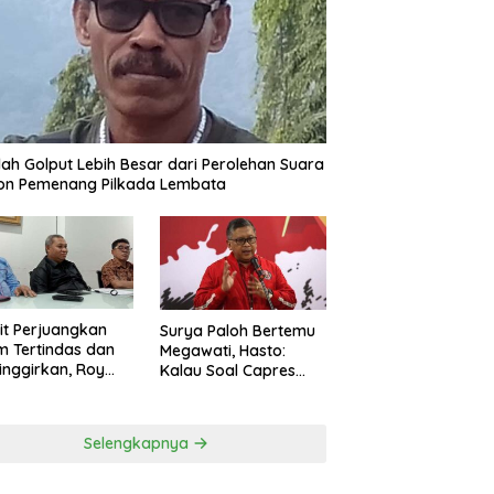
ah Golput Lebih Besar dari Perolehan Suara
on Pemenang Pilkada Lembata
t Perjuangkan
Surya Paloh Bertemu
 Tertindas dan
Megawati, Hasto:
inggirkan, Roy
Kalau Soal Capres
ng Maju Jadi
Sudah Beda
g Dapil NTT 1 dari
ai Perindo
Selengkapnya