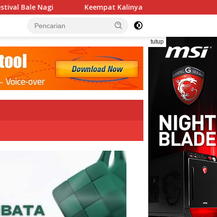
at Kalinya PN Lembata Kabulkan Eksepsi, Kado Songsong Keme
tutup