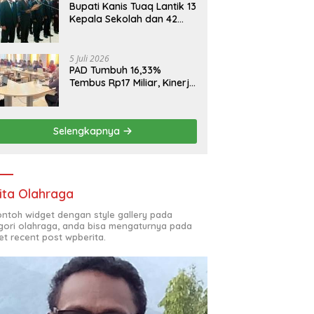
Bupati Kanis Tuaq Lantik 13
Kepala Sekolah dan 42
Pejabat Fungsional
5 Juli 2026
PAD Tumbuh 16,33%
Tembus Rp17 Miliar, Kinerja
RSUD, Bapenda dan BKAD
Sangat Memuaskan
Selengkapnya
ita Olahraga
contoh widget dengan style gallery pada
gori olahraga, anda bisa mengaturnya pada
et recent post wpberita.