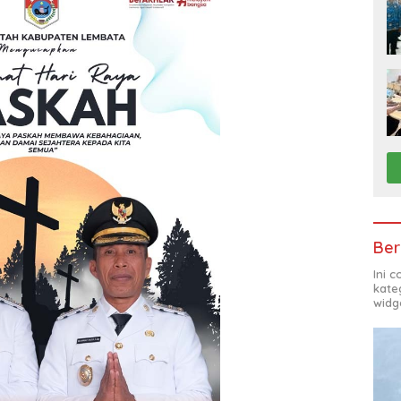
Ber
Ini 
kate
widg