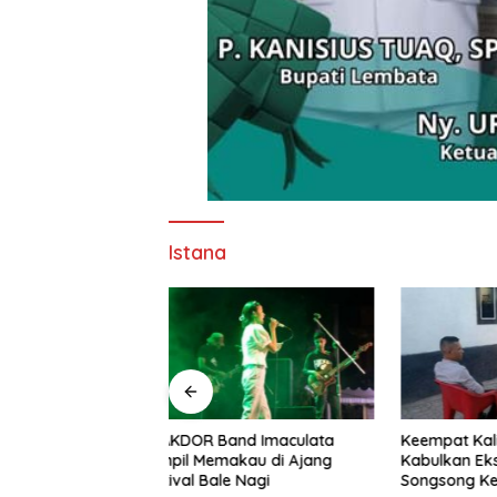
Istana
nd Imaculata
Keempat Kalinya PN Lembata
Lepas Pe
kau di Ajang
Kabulkan Eksepsi, Kado
Soeratin 
e Nagi
Songsong Kemerdekaan Bagi
Harapan 