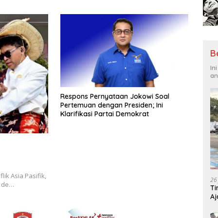
Tantangan Global
Hadi
B
In
an
Respons Pernyataan Jokowi Soal
Pertemuan dengan Presiden; Ini
Klarifikasi Partai Demokrat
ik Asia Pasifik,
26
e de…
Ti
Aj
Me