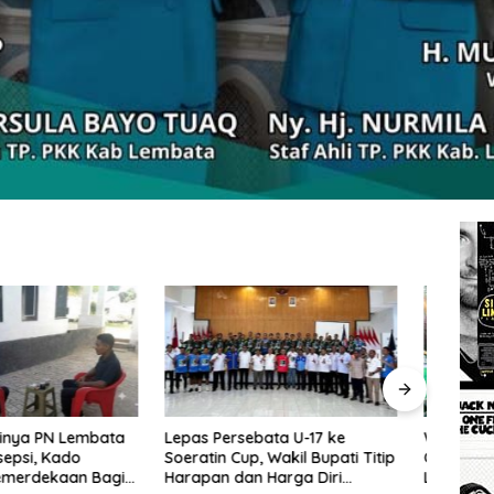
rsebata U-17 ke
Wakil Bupati Lembata: Al-
Tingg
Cup, Wakil Bupati Titip
Qur’an dan Sunnah adalah
Wakil
dan Harga Diri
Landasan Peradaban Hadapi
Perc