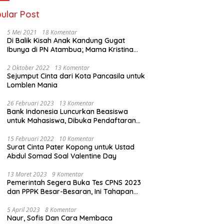
ular Post
5 Mei 2021
18 Komentar
Di Balik Kisah Anak Kandung Gugat
Ibunya di PN Atambua; Mama Kristina
Lazakar : Saya Kecewa dan Sakit
2 Oktober 2022
13 Komentar
Sejumput Cinta dari Kota Pancasila untuk
Lomblen Mania
26 Februari 2023
13 Komentar
Bank Indonesia Luncurkan Beasiswa
untuk Mahasiswa, Dibuka Pendaftaran
Hingga 10 Maret 2023
15 Februari 2022
10 Komentar
Surat Cinta Pater Kopong untuk Ustad
Abdul Somad Soal Valentine Day
13 Maret 2023
9 Komentar
Pemerintah Segera Buka Tes CPNS 2023
dan PPPK Besar-Besaran, Ini Tahapan
Proses Seleksi
5 April 2023
8 Komentar
Naur, Sofis Dan Cara Membaca