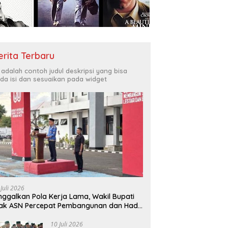
Bukit Muruona
T
r Melayani Masyarakat
Di
erita Terbaru
i adalah contoh judul deskripsi yang bisa
da isi dan sesuaikan pada widget
 Juli 2026
nggalkan Pola Kerja Lama, Wakil Bupati
ak ASN Percepat Pembangunan dan Hadir
layani Masyarakat
10 Juli 2026