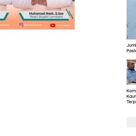
Juml
Pasl
Komi
Kaum
Terp
Reni
Cale
Part