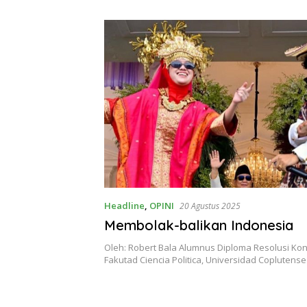
Theresia Ina Erap Dkk
Lembata
Headline
,
OPINI
20 Agustus 2025
Membolak-balikan Indonesia
Oleh: Robert Bala Alumnus Diploma Resolusi Konfl
Fakutad Ciencia Politica, Universidad Coplutens