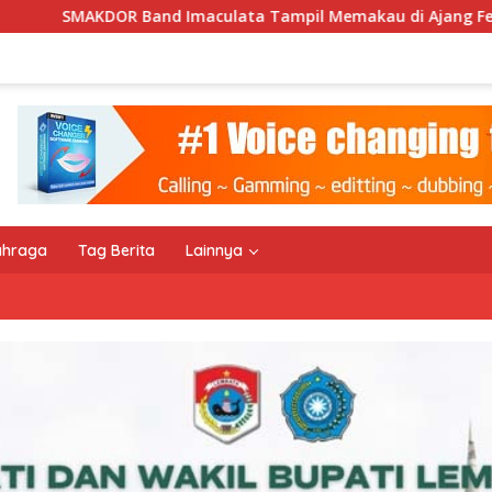
ta Tampil Memakau di Ajang Festival Bale Nagi
Keemp
ahraga
Tag Berita
Lainnya