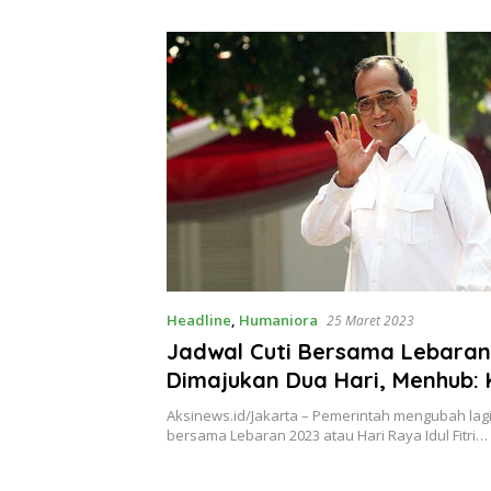
Theresia Ina Erap Dkk
Lembata
Headline
,
Humaniora
25 Maret 2023
Jadwal Cuti Bersama Lebaran
Dimajukan Dua Hari, Menhub: 
Mudik Sangat Tinggi
Aksinews.id/Jakarta – Pemerintah mengubah lagi 
bersama Lebaran 2023 atau Hari Raya Idul Fitri…