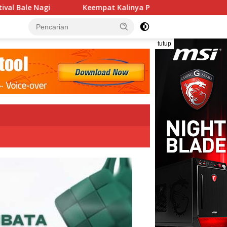
pat Kalinya PN Lembata Kabulkan Eksepsi, Kado Songsong Kem
tutup