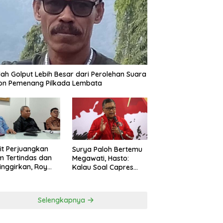
ah Golput Lebih Besar dari Perolehan Suara
on Pemenang Pilkada Lembata
t Perjuangkan
Surya Paloh Bertemu
 Tertindas dan
Megawati, Hasto:
inggirkan, Roy
Kalau Soal Capres
ng Maju Jadi
Sudah Beda
g Dapil NTT 1 dari
ai Perindo
Selengkapnya