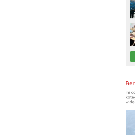
Ber
Ini 
kate
widg