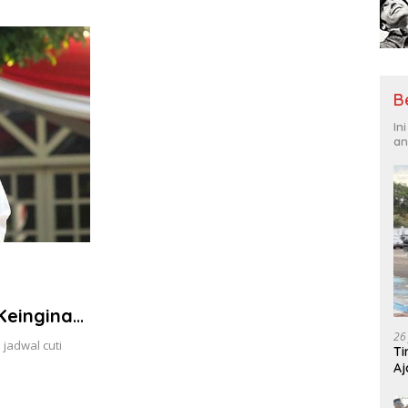
Tantangan Global
Hadi
B
In
an
Keinginan
26
jadwal cuti
Ti
Aj
Me