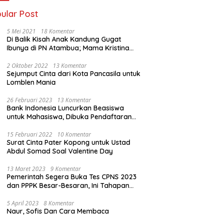
ular Post
5 Mei 2021
18 Komentar
Di Balik Kisah Anak Kandung Gugat
Ibunya di PN Atambua; Mama Kristina
Lazakar : Saya Kecewa dan Sakit
2 Oktober 2022
13 Komentar
Sejumput Cinta dari Kota Pancasila untuk
Lomblen Mania
26 Februari 2023
13 Komentar
Bank Indonesia Luncurkan Beasiswa
untuk Mahasiswa, Dibuka Pendaftaran
Hingga 10 Maret 2023
15 Februari 2022
10 Komentar
Surat Cinta Pater Kopong untuk Ustad
Abdul Somad Soal Valentine Day
13 Maret 2023
9 Komentar
Pemerintah Segera Buka Tes CPNS 2023
dan PPPK Besar-Besaran, Ini Tahapan
Proses Seleksi
5 April 2023
8 Komentar
Naur, Sofis Dan Cara Membaca