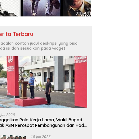
Bukit Muruona
T
r Melayani Masyarakat
Di
erita Terbaru
i adalah contoh judul deskripsi yang bisa
da isi dan sesuaikan pada widget
 Juli 2026
nggalkan Pola Kerja Lama, Wakil Bupati
ak ASN Percepat Pembangunan dan Hadir
layani Masyarakat
10 Juli 2026