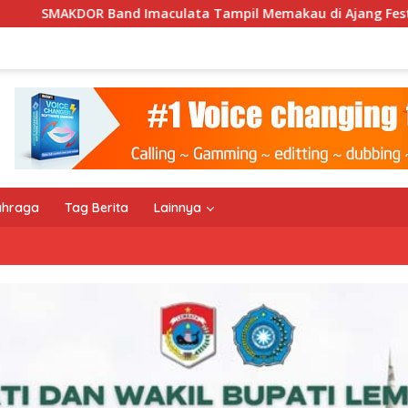
ata Tampil Memakau di Ajang Festival Bale Nagi
Keem
ahraga
Tag Berita
Lainnya