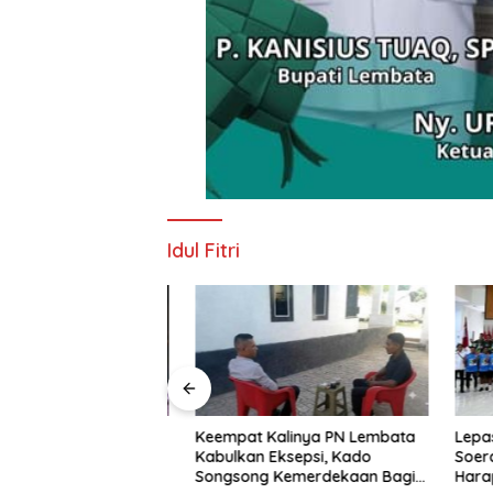
Idul Fitri
nd Imaculata
Keempat Kalinya PN Lembata
Lepas Pe
kau di Ajang
Kabulkan Eksepsi, Kado
Soeratin 
e Nagi
Songsong Kemerdekaan Bagi
Harapan 