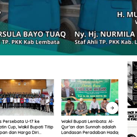
rsebata U-17 ke
Wakil Bupati Lembata: Al-
Tingg
Cup, Wakil Bupati Titip
Qur’an dan Sunnah adalah
Wakil
dan Harga Diri
Landasan Peradaban Hadapi
Perc