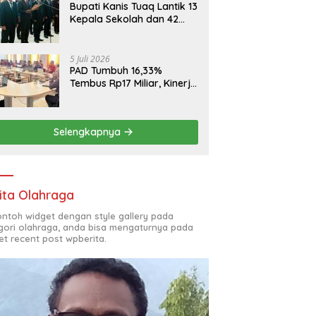
Bupati Kanis Tuaq Lantik 13
Kepala Sekolah dan 42
Pejabat Fungsional
5 Juli 2026
PAD Tumbuh 16,33%
Tembus Rp17 Miliar, Kinerja
RSUD, Bapenda dan BKAD
Sangat Memuaskan
Selengkapnya
ita Olahraga
contoh widget dengan style gallery pada
gori olahraga, anda bisa mengaturnya pada
et recent post wpberita.