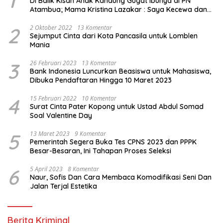
1
Di Balik Kisah Anak Kandung Gugat Ibunya di PN
Atambua; Mama Kristina Lazakar : Saya Kecewa dan
Sakit
2
2 Oktober 2022
13 Komentar
Sejumput Cinta dari Kota Pancasila untuk Lomblen
Mania
3
26 Februari 2023
13 Komentar
Bank Indonesia Luncurkan Beasiswa untuk Mahasiswa,
Dibuka Pendaftaran Hingga 10 Maret 2023
4
15 Februari 2022
10 Komentar
Surat Cinta Pater Kopong untuk Ustad Abdul Somad
Soal Valentine Day
5
13 Maret 2023
9 Komentar
Pemerintah Segera Buka Tes CPNS 2023 dan PPPK
Besar-Besaran, Ini Tahapan Proses Seleksi
6
5 April 2023
8 Komentar
Naur, Sofis Dan Cara Membaca Komodifikasi Seni Dan
Jalan Terjal Estetika
Berita Kriminal