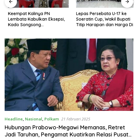
Keempat Kalinya PN
Lepas Persebata U-17 ke
Lembata Kabulkan Eksepsi,
Soeratin Cup, Wakil Bupati
Kado Songsong
Titip Harapan dan Harga Diri
Kemerdekaan Bagi Theresia
Lembata
Ina Erap Dkk
Headline
,
Nasional
,
Polkam
21 Februari 2025
Hubungan Prabowo-Megawi Memanas, Retret
Jadi Taruhan, Pengamat Kuatirkan Relasi Pusat