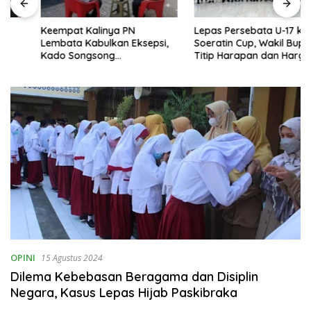
Keempat Kalinya PN
Lepas Persebata U-17 ke
Lembata Kabulkan Eksepsi,
Soeratin Cup, Wakil Bupati
Kado Songsong
Titip Harapan dan Harga Diri
Kemerdekaan Bagi Theresia
Lembata
Ina Erap Dkk
OPINI
15 Agustus 2024
Dilema Kebebasan Beragama dan Disiplin
Negara, Kasus Lepas Hijab Paskibraka