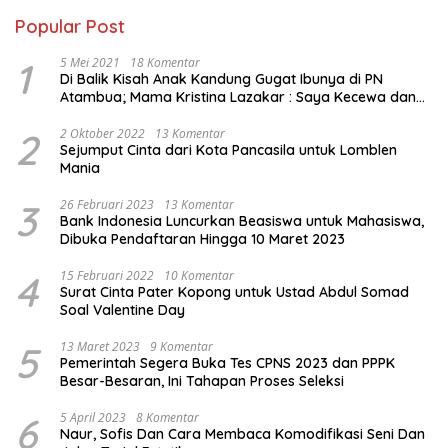
Popular Post
1
5 Mei 2021
18 Komentar
Di Balik Kisah Anak Kandung Gugat Ibunya di PN
Atambua; Mama Kristina Lazakar : Saya Kecewa dan
Sakit
2
2 Oktober 2022
13 Komentar
Sejumput Cinta dari Kota Pancasila untuk Lomblen
Mania
3
26 Februari 2023
13 Komentar
Bank Indonesia Luncurkan Beasiswa untuk Mahasiswa,
Dibuka Pendaftaran Hingga 10 Maret 2023
4
15 Februari 2022
10 Komentar
Surat Cinta Pater Kopong untuk Ustad Abdul Somad
Soal Valentine Day
5
13 Maret 2023
9 Komentar
Pemerintah Segera Buka Tes CPNS 2023 dan PPPK
Besar-Besaran, Ini Tahapan Proses Seleksi
6
5 April 2023
8 Komentar
Naur, Sofis Dan Cara Membaca Komodifikasi Seni Dan