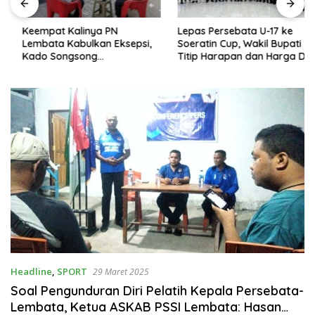
Keempat Kalinya PN
Lepas Persebata U-17 ke
Lembata Kabulkan Eksepsi,
Soeratin Cup, Wakil Bupati
Kado Songsong
Titip Harapan dan Harga Diri
Kemerdekaan Bagi Theresia
Lembata
Ina Erap Dkk
Headline
,
SPORT
29 Maret 2025
Soal Pengunduran Diri Pelatih Kepala Persebata-
Lembata, Ketua ASKAB PSSI Lembata: Hasan