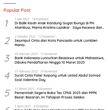
Popular Post
1
5 Mei 2021
18 Komentar
Di Balik Kisah Anak Kandung Gugat Ibunya di PN
Atambua; Mama Kristina Lazakar : Saya Kecewa dan
Sakit
2
2 Oktober 2022
13 Komentar
Sejumput Cinta dari Kota Pancasila untuk Lomblen
Mania
3
26 Februari 2023
13 Komentar
Bank Indonesia Luncurkan Beasiswa untuk Mahasiswa,
Dibuka Pendaftaran Hingga 10 Maret 2023
4
15 Februari 2022
10 Komentar
Surat Cinta Pater Kopong untuk Ustad Abdul Somad
Soal Valentine Day
5
13 Maret 2023
9 Komentar
Pemerintah Segera Buka Tes CPNS 2023 dan PPPK
Besar-Besaran, Ini Tahapan Proses Seleksi
5 April 2023
8 Komentar