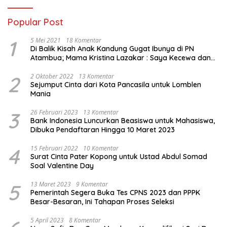
Popular Post
1
5 Mei 2021
18 Komentar
Di Balik Kisah Anak Kandung Gugat Ibunya di PN
Atambua; Mama Kristina Lazakar : Saya Kecewa dan
Sakit
2
2 Oktober 2022
13 Komentar
Sejumput Cinta dari Kota Pancasila untuk Lomblen
Mania
3
26 Februari 2023
13 Komentar
Bank Indonesia Luncurkan Beasiswa untuk Mahasiswa,
Dibuka Pendaftaran Hingga 10 Maret 2023
4
15 Februari 2022
10 Komentar
Surat Cinta Pater Kopong untuk Ustad Abdul Somad
Soal Valentine Day
5
13 Maret 2023
9 Komentar
Pemerintah Segera Buka Tes CPNS 2023 dan PPPK
Besar-Besaran, Ini Tahapan Proses Seleksi
5 April 2023
8 Komentar