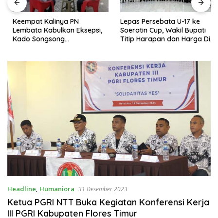
Keempat Kalinya PN
Lepas Persebata U-17 ke
Lembata Kabulkan Eksepsi,
Soeratin Cup, Wakil Bupati
Kado Songsong
Titip Harapan dan Harga Diri
Kemerdekaan Bagi Theresia
Lembata
Ina Erap Dkk
Headline
,
Humaniora
31 Desember 2023
Ketua PGRI NTT Buka Kegiatan Konferensi Kerja
III PGRI Kabupaten Flores Timur