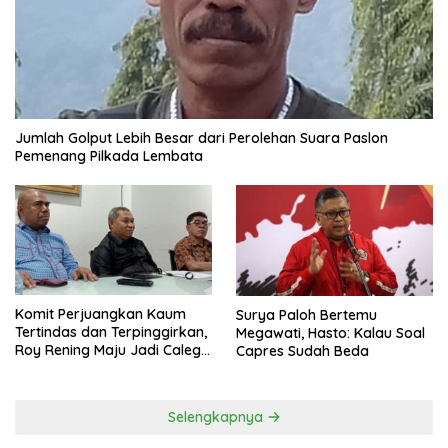
Jumlah Golput Lebih Besar dari Perolehan Suara Paslon
Pemenang Pilkada Lembata
Komit Perjuangkan Kaum
Surya Paloh Bertemu
Tertindas dan Terpinggirkan,
Megawati, Hasto: Kalau Soal
Roy Rening Maju Jadi Caleg
Capres Sudah Beda
Dapil NTT 1 dari Partai
Perindo
Selengkapnya