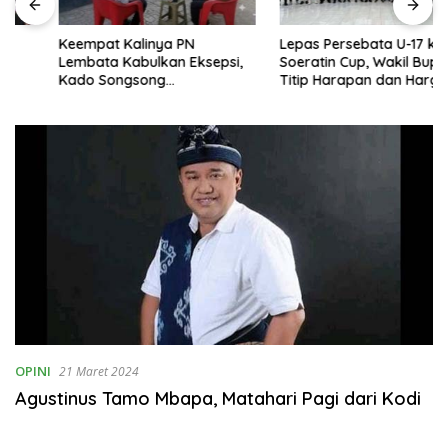
Keempat Kalinya PN
Lepas Persebata U-17 ke
Lembata Kabulkan Eksepsi,
Soeratin Cup, Wakil Bupati
Kado Songsong
Titip Harapan dan Harga Diri
Kemerdekaan Bagi Theresia
Lembata
Ina Erap Dkk
OPINI
21 Maret 2024
Agustinus Tamo Mbapa, Matahari Pagi dari Kodi