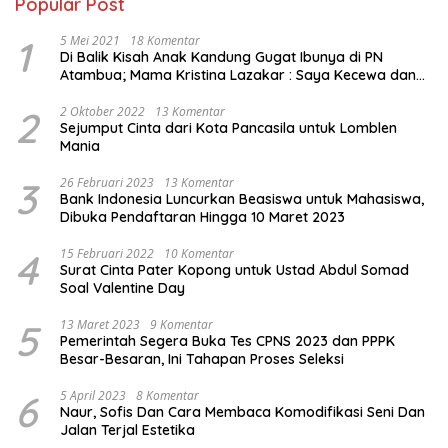
Popular Post
1
5 Mei 2021
18 Komentar
Di Balik Kisah Anak Kandung Gugat Ibunya di PN
Atambua; Mama Kristina Lazakar : Saya Kecewa dan
Sakit
2
2 Oktober 2022
13 Komentar
Sejumput Cinta dari Kota Pancasila untuk Lomblen
Mania
3
26 Februari 2023
13 Komentar
Bank Indonesia Luncurkan Beasiswa untuk Mahasiswa,
Dibuka Pendaftaran Hingga 10 Maret 2023
4
15 Februari 2022
10 Komentar
Surat Cinta Pater Kopong untuk Ustad Abdul Somad
Soal Valentine Day
5
13 Maret 2023
9 Komentar
Pemerintah Segera Buka Tes CPNS 2023 dan PPPK
Besar-Besaran, Ini Tahapan Proses Seleksi
6
5 April 2023
8 Komentar
Naur, Sofis Dan Cara Membaca Komodifikasi Seni Dan
Jalan Terjal Estetika