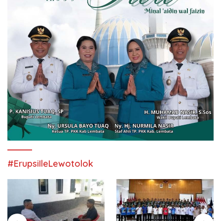
#ErupsiIleLewotolok