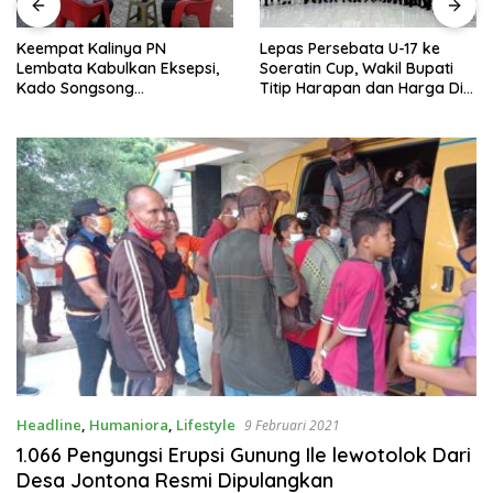
Keempat Kalinya PN
Lepas Persebata U-17 ke
Lembata Kabulkan Eksepsi,
Soeratin Cup, Wakil Bupati
Kado Songsong
Titip Harapan dan Harga Diri
Kemerdekaan Bagi Theresia
Lembata
Ina Erap Dkk
Headline
,
Humaniora
,
Lifestyle
9 Februari 2021
1.066 Pengungsi Erupsi Gunung Ile lewotolok Dari
Desa Jontona Resmi Dipulangkan