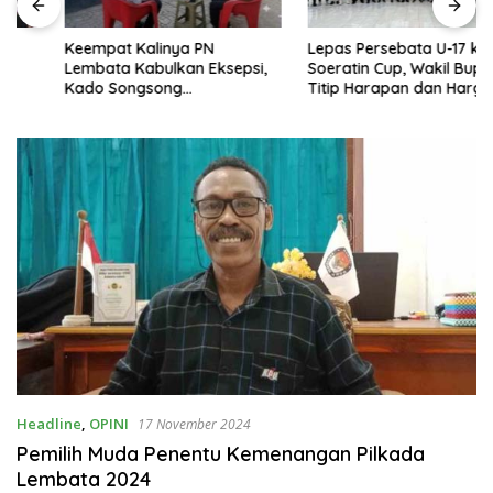
Keempat Kalinya PN
Lepas Persebata U-17 ke
Lembata Kabulkan Eksepsi,
Soeratin Cup, Wakil Bupati
Kado Songsong
Titip Harapan dan Harga Diri
Kemerdekaan Bagi Theresia
Lembata
Ina Erap Dkk
Headline
,
OPINI
17 November 2024
Pemilih Muda Penentu Kemenangan Pilkada
Lembata 2024