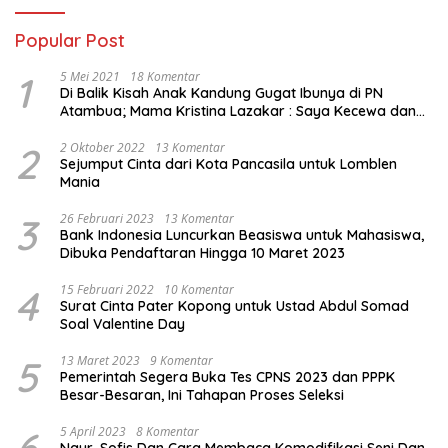
Popular Post
1
5 Mei 2021
18 Komentar
Di Balik Kisah Anak Kandung Gugat Ibunya di PN
Atambua; Mama Kristina Lazakar : Saya Kecewa dan
Sakit
2
2 Oktober 2022
13 Komentar
Sejumput Cinta dari Kota Pancasila untuk Lomblen
Mania
3
26 Februari 2023
13 Komentar
Bank Indonesia Luncurkan Beasiswa untuk Mahasiswa,
Dibuka Pendaftaran Hingga 10 Maret 2023
4
15 Februari 2022
10 Komentar
Surat Cinta Pater Kopong untuk Ustad Abdul Somad
Soal Valentine Day
5
13 Maret 2023
9 Komentar
Pemerintah Segera Buka Tes CPNS 2023 dan PPPK
Besar-Besaran, Ini Tahapan Proses Seleksi
6
5 April 2023
8 Komentar
Naur, Sofis Dan Cara Membaca Komodifikasi Seni Dan