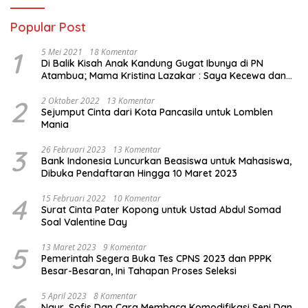
Popular Post
1
5 Mei 2021
18 Komentar
Di Balik Kisah Anak Kandung Gugat Ibunya di PN
Atambua; Mama Kristina Lazakar : Saya Kecewa dan
Sakit
2
2 Oktober 2022
13 Komentar
Sejumput Cinta dari Kota Pancasila untuk Lomblen
Mania
3
26 Februari 2023
13 Komentar
Bank Indonesia Luncurkan Beasiswa untuk Mahasiswa,
Dibuka Pendaftaran Hingga 10 Maret 2023
4
15 Februari 2022
10 Komentar
Surat Cinta Pater Kopong untuk Ustad Abdul Somad
Soal Valentine Day
5
13 Maret 2023
9 Komentar
Pemerintah Segera Buka Tes CPNS 2023 dan PPPK
Besar-Besaran, Ini Tahapan Proses Seleksi
6
5 April 2023
8 Komentar
Naur, Sofis Dan Cara Membaca Komodifikasi Seni Dan