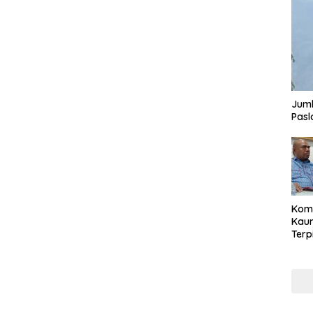
Juml
Pasl
Komi
Kaum
Terp
Reni
Cale
Part