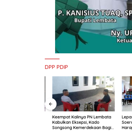
DPP PDIP
nd Imaculata
Keempat Kalinya PN Lembata
Lepas Pe
kau di Ajang
Kabulkan Eksepsi, Kado
Soeratin 
e Nagi
Songsong Kemerdekaan Bagi
Harapan 