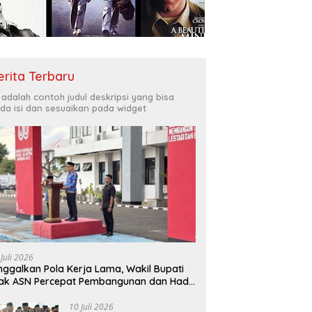
Bukit Muruona
T
r Melayani Masyarakat
Di
erita Terbaru
i adalah contoh judul deskripsi yang bisa
da isi dan sesuaikan pada widget
 Juli 2026
nggalkan Pola Kerja Lama, Wakil Bupati
ak ASN Percepat Pembangunan dan Hadir
layani Masyarakat
10 Juli 2026