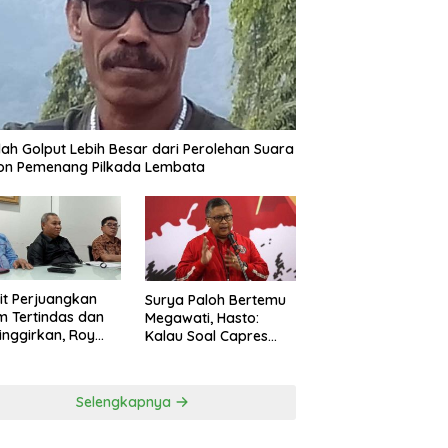
ah Golput Lebih Besar dari Perolehan Suara
on Pemenang Pilkada Lembata
t Perjuangkan
Surya Paloh Bertemu
 Tertindas dan
Megawati, Hasto:
inggirkan, Roy
Kalau Soal Capres
ng Maju Jadi
Sudah Beda
g Dapil NTT 1 dari
ai Perindo
Selengkapnya