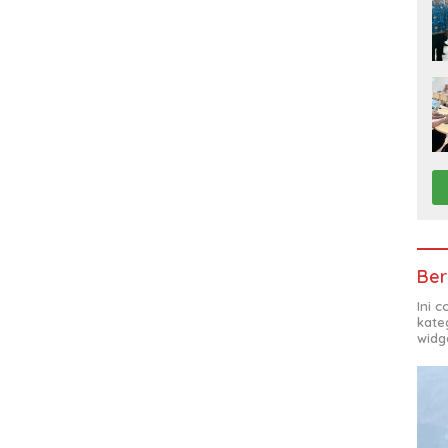
Ber
Ini 
kate
widg