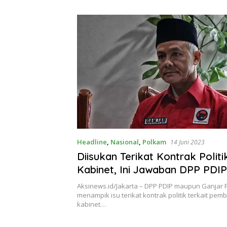
Theresia Ina Erap Dkk
Lembata
Headline
,
Nasional
,
Polkam
14 Juni 2023
Diisukan Terikat Kontrak Politi
Kabinet, Ini Jawaban DPP PDI
Ganjar Pranowo
Aksinews.id/Jakarta – DPP PDIP maupun Ganjar
menampik isu terikat kontrak politik terkait pe
kabinet…