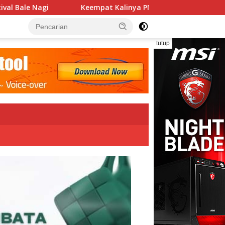
pat Kalinya PN Lembata Kabulkan Eksepsi, Kado Songsong Keme
tutup