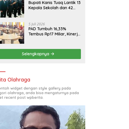
Bupati Kanis Tuaq Lantik 13
Kepala Sekolah dan 42
Pejabat Fungsional
5 Juli 2026
PAD Tumbuh 16,33%
Tembus Rp17 Miliar, Kinerja
RSUD, Bapenda dan BKAD
Sangat Memuaskan
Selengkapnya
ita Olahraga
contoh widget dengan style gallery pada
gori olahraga, anda bisa mengaturnya pada
et recent post wpberita.