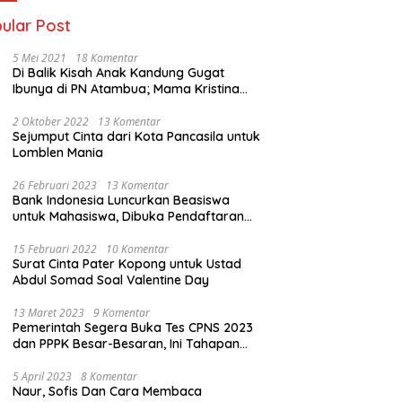
ular Post
5 Mei 2021
18 Komentar
Di Balik Kisah Anak Kandung Gugat
Ibunya di PN Atambua; Mama Kristina
Lazakar : Saya Kecewa dan Sakit
2 Oktober 2022
13 Komentar
Sejumput Cinta dari Kota Pancasila untuk
Lomblen Mania
26 Februari 2023
13 Komentar
Bank Indonesia Luncurkan Beasiswa
untuk Mahasiswa, Dibuka Pendaftaran
Hingga 10 Maret 2023
15 Februari 2022
10 Komentar
Surat Cinta Pater Kopong untuk Ustad
Abdul Somad Soal Valentine Day
13 Maret 2023
9 Komentar
Pemerintah Segera Buka Tes CPNS 2023
dan PPPK Besar-Besaran, Ini Tahapan
Proses Seleksi
5 April 2023
8 Komentar
Naur, Sofis Dan Cara Membaca