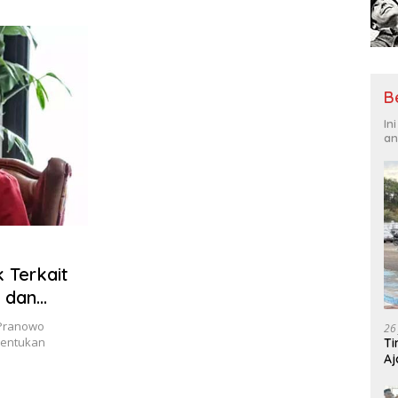
Tantangan Global
Hadi
B
In
an
k Terkait
P dan
 Pranowo
26
mbentukan
Ti
Aj
Me