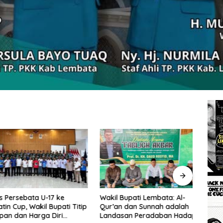
rsebata U-17 ke
Wakil Bupati Lembata: Al-
Tingg
Cup, Wakil Bupati Titip
Qur’an dan Sunnah adalah
Wakil
dan Harga Diri
Landasan Peradaban Hadapi
Perc