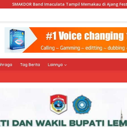
ata Tampil Memakau di Ajang Festival Bale Nagi
Keem
ahraga
Tag Berita
Lainnya