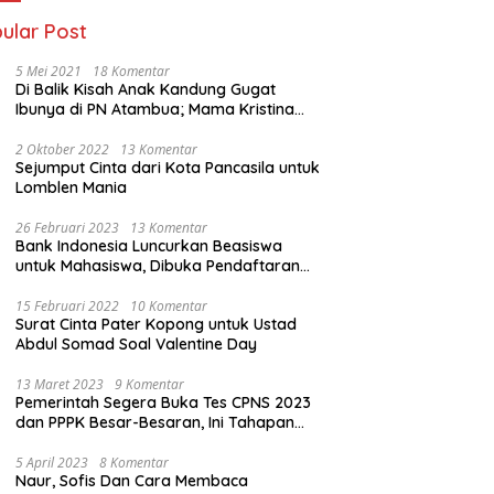
ular Post
5 Mei 2021
18 Komentar
Di Balik Kisah Anak Kandung Gugat
Ibunya di PN Atambua; Mama Kristina
Lazakar : Saya Kecewa dan Sakit
2 Oktober 2022
13 Komentar
Sejumput Cinta dari Kota Pancasila untuk
Lomblen Mania
26 Februari 2023
13 Komentar
Bank Indonesia Luncurkan Beasiswa
untuk Mahasiswa, Dibuka Pendaftaran
Hingga 10 Maret 2023
15 Februari 2022
10 Komentar
Surat Cinta Pater Kopong untuk Ustad
Abdul Somad Soal Valentine Day
13 Maret 2023
9 Komentar
Pemerintah Segera Buka Tes CPNS 2023
dan PPPK Besar-Besaran, Ini Tahapan
Proses Seleksi
5 April 2023
8 Komentar
Naur, Sofis Dan Cara Membaca