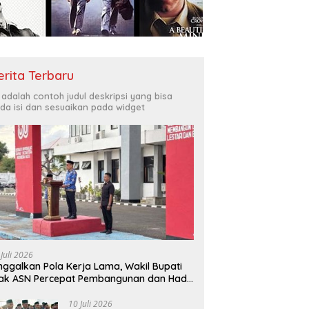
Bukit Muruona
T
r Melayani Masyarakat
Di
erita Terbaru
i adalah contoh judul deskripsi yang bisa
da isi dan sesuaikan pada widget
 Juli 2026
nggalkan Pola Kerja Lama, Wakil Bupati
ak ASN Percepat Pembangunan dan Hadir
layani Masyarakat
10 Juli 2026