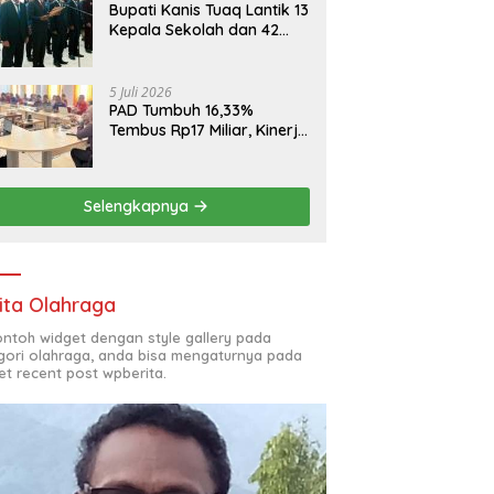
Bupati Kanis Tuaq Lantik 13
Kepala Sekolah dan 42
Pejabat Fungsional
5 Juli 2026
PAD Tumbuh 16,33%
Tembus Rp17 Miliar, Kinerja
RSUD, Bapenda dan BKAD
Sangat Memuaskan
Selengkapnya
ita Olahraga
contoh widget dengan style gallery pada
gori olahraga, anda bisa mengaturnya pada
et recent post wpberita.