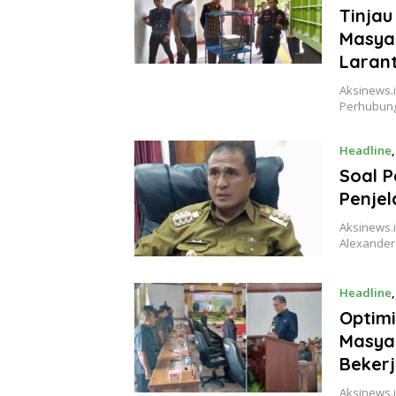
Tinjau
Masya
Laran
Aksinews.i
Perhubung
Headline
Soal P
Penjel
Aksinews.i
Alexander
Headline
Optim
Masyar
Bekerj
Aksinews.i