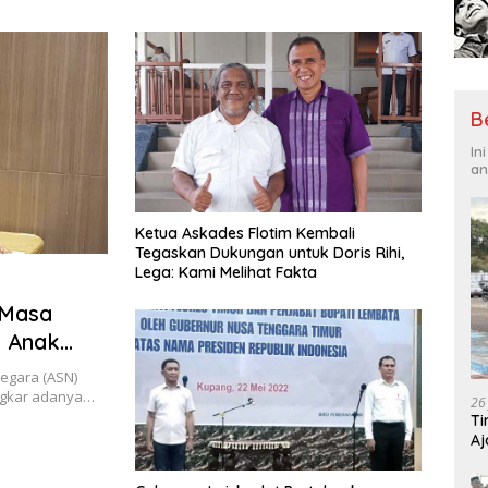
Tantangan Global
Hadi
B
In
an
Ketua Askades Flotim Kembali
Tegaskan Dukungan untuk Doris Rihi,
Lega: Kami Melihat Fakta
 Masa
: Anak
 Jiwa’
Negara (ASN)
ngkar adanya…
26
Ti
Aj
Me