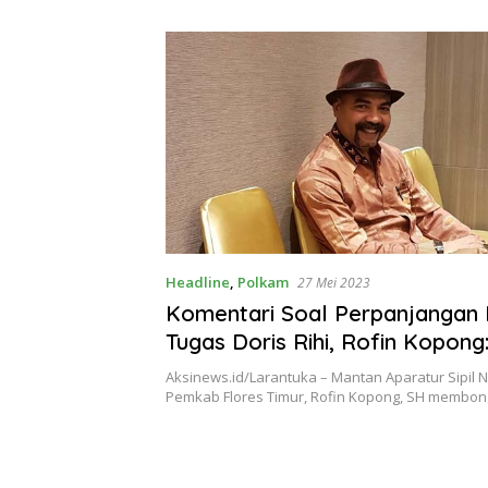
Theresia Ina Erap Dkk
Lembata
Headline
,
Polkam
27 Mei 2023
Komentari Soal Perpanjangan
Tugas Doris Rihi, Rofin Kopong
Sabu Itu Bikin Orang ‘Gangguan
Aksinews.id/Larantuka – Mantan Aparatur Sipil 
Pemkab Flores Timur, Rofin Kopong, SH membo