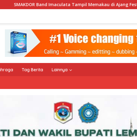
 Tampil Memakau di Ajang Festival Bale Nagi
Keempat
ahraga
Tag Berita
Lainnya