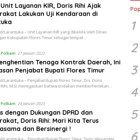
 Unit Layanan KIR, Doris Rihi Ajak
Pop
rakat Lakukan Uji Kendaraan di
1
tuka
d/Larantuka – Unit Layanan KIR yang dikelola oleh Dinas
an Kabupaten Flores Timur sebagai tempat…
2
,
Polkam
27 Januari 2023
enghentian Tenaga Kontrak Daerah, Ini
3
asan Penjabat Bupati Flores Timur
d/Larantuka – Penjabat Bupati Flores Timur, Drs. Doris
 Rihi, M.Si menegaskan bahwa tindakan memberhentikan…
4
,
Polkam
24 Januari 2023
5
is dengan Dukungan DPRD dan
akat, Doris Rihi: Mari Kita Terus
asama dan Bersinergi !
6
d/Larantuka – Penjabat Bupati Flores Timur, Doris Alexander