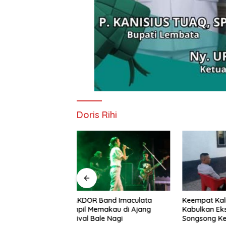
Doris Rihi
nd Imaculata
Keempat Kalinya PN Lembata
Lepas Pe
kau di Ajang
Kabulkan Eksepsi, Kado
Soeratin 
e Nagi
Songsong Kemerdekaan Bagi
Harapan 