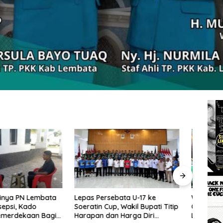
rsebata U-17 ke
Wakil Bupati Lembata: Al-
Tingg
Cup, Wakil Bupati Titip
Qur’an dan Sunnah adalah
Wakil
dan Harga Diri
Landasan Peradaban Hadapi
Perc