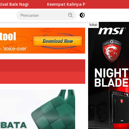
 Kalinya PN Lembata Kabulkan Eksepsi, Kado Songsong Kemerd
tutup