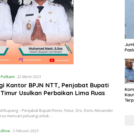
Juml
Pasl
,
Polkam
22 Maret 2023
gi Kantor BPJN NTT, Penjabat Bupati
Komi
 Timur Usulkan Perbaikan Lima Ruas
Kaum
Terp
Reni
d/Kupang – Penjabat Bupati Flores Timur, Drs. Doris Alexander
Cale
terus mencari peluang untuk…
Part
dline
3 Februari 2023