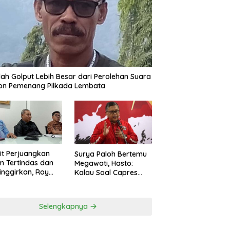
ah Golput Lebih Besar dari Perolehan Suara
on Pemenang Pilkada Lembata
t Perjuangkan
Surya Paloh Bertemu
 Tertindas dan
Megawati, Hasto:
inggirkan, Roy
Kalau Soal Capres
ng Maju Jadi
Sudah Beda
g Dapil NTT 1 dari
ai Perindo
Selengkapnya