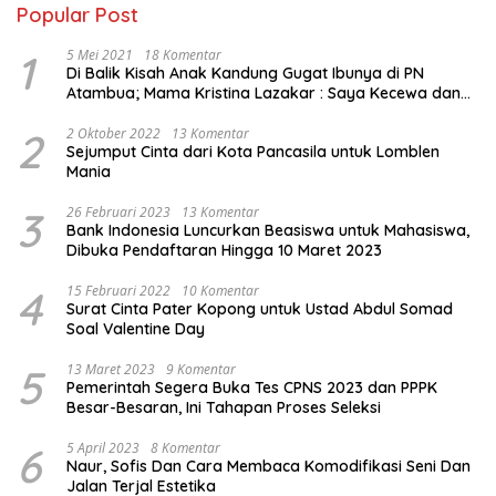
Popular Post
1
5 Mei 2021
18 Komentar
Di Balik Kisah Anak Kandung Gugat Ibunya di PN
Atambua; Mama Kristina Lazakar : Saya Kecewa dan
Sakit
2
2 Oktober 2022
13 Komentar
Sejumput Cinta dari Kota Pancasila untuk Lomblen
Mania
3
26 Februari 2023
13 Komentar
Bank Indonesia Luncurkan Beasiswa untuk Mahasiswa,
Dibuka Pendaftaran Hingga 10 Maret 2023
4
15 Februari 2022
10 Komentar
Surat Cinta Pater Kopong untuk Ustad Abdul Somad
Soal Valentine Day
5
13 Maret 2023
9 Komentar
Pemerintah Segera Buka Tes CPNS 2023 dan PPPK
Besar-Besaran, Ini Tahapan Proses Seleksi
6
5 April 2023
8 Komentar
Naur, Sofis Dan Cara Membaca Komodifikasi Seni Dan
Jalan Terjal Estetika