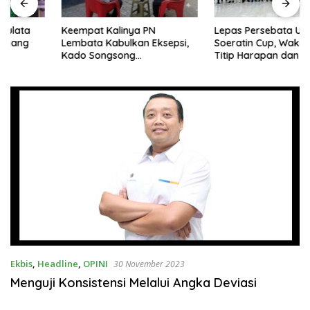
Keempat Kalinya PN
Lepas Persebata U-17 ke
Lembata Kabulkan Eksepsi,
Soeratin Cup, Wakil Bupati
Kado Songsong
Titip Harapan dan Harga Diri
Kemerdekaan Bagi Theresia
Lembata
Ina Erap Dkk
Ekbis
,
Headline
,
OPINI
30 November 2023
Menguji Konsistensi Melalui Angka Deviasi