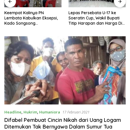
Keempat Kalinya PN
Lepas Persebata U-17 ke
Lembata Kabulkan Eksepsi,
Soeratin Cup, Wakil Bupati
Kado Songsong
Titip Harapan dan Harga Diri
Kemerdekaan Bagi Theresia
Lembata
Ina Erap Dkk
Headline
,
Hukrim
,
Humaniora
17 Februari 2021
Difabel Pembuat Cincin Nikah dari Uang Logam
Ditemukan Tak Bernyawa Dalam Sumur Tua