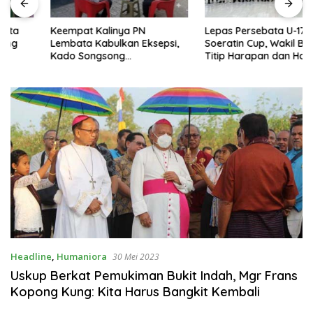
Keempat Kalinya PN
Lepas Persebata U-17 ke
Lembata Kabulkan Eksepsi,
Soeratin Cup, Wakil Bupati
Kado Songsong
Titip Harapan dan Harga Diri
Kemerdekaan Bagi Theresia
Lembata
Ina Erap Dkk
Headline
,
Humaniora
30 Mei 2023
Uskup Berkat Pemukiman Bukit Indah, Mgr Frans
Kopong Kung: Kita Harus Bangkit Kembali