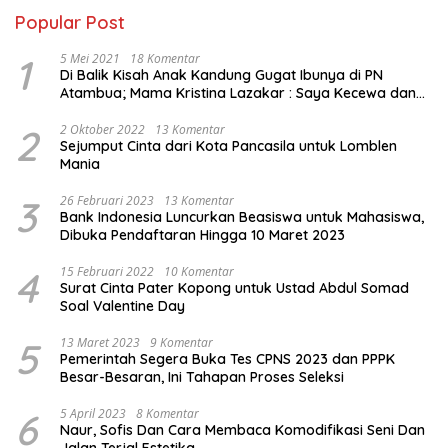
Popular Post
1
5 Mei 2021
18 Komentar
Di Balik Kisah Anak Kandung Gugat Ibunya di PN
Atambua; Mama Kristina Lazakar : Saya Kecewa dan
Sakit
2
2 Oktober 2022
13 Komentar
Sejumput Cinta dari Kota Pancasila untuk Lomblen
Mania
3
26 Februari 2023
13 Komentar
Bank Indonesia Luncurkan Beasiswa untuk Mahasiswa,
Dibuka Pendaftaran Hingga 10 Maret 2023
4
15 Februari 2022
10 Komentar
Surat Cinta Pater Kopong untuk Ustad Abdul Somad
Soal Valentine Day
5
13 Maret 2023
9 Komentar
Pemerintah Segera Buka Tes CPNS 2023 dan PPPK
Besar-Besaran, Ini Tahapan Proses Seleksi
6
5 April 2023
8 Komentar
Naur, Sofis Dan Cara Membaca Komodifikasi Seni Dan
Jalan Terjal Estetika