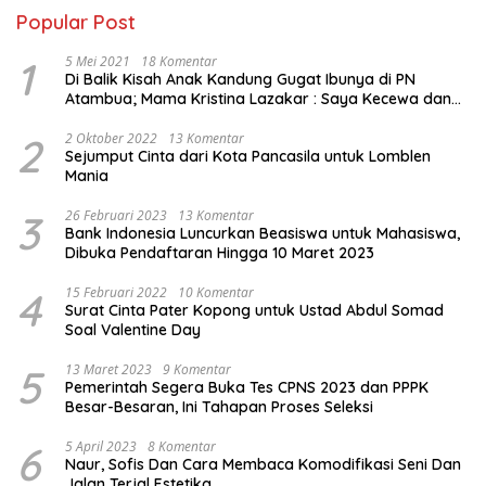
Popular Post
1
5 Mei 2021
18 Komentar
Di Balik Kisah Anak Kandung Gugat Ibunya di PN
Atambua; Mama Kristina Lazakar : Saya Kecewa dan
Sakit
2
2 Oktober 2022
13 Komentar
Sejumput Cinta dari Kota Pancasila untuk Lomblen
Mania
3
26 Februari 2023
13 Komentar
Bank Indonesia Luncurkan Beasiswa untuk Mahasiswa,
Dibuka Pendaftaran Hingga 10 Maret 2023
4
15 Februari 2022
10 Komentar
Surat Cinta Pater Kopong untuk Ustad Abdul Somad
Soal Valentine Day
5
13 Maret 2023
9 Komentar
Pemerintah Segera Buka Tes CPNS 2023 dan PPPK
Besar-Besaran, Ini Tahapan Proses Seleksi
6
5 April 2023
8 Komentar
Naur, Sofis Dan Cara Membaca Komodifikasi Seni Dan
Jalan Terjal Estetika