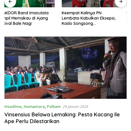
Keempat Kalinya PN
Lepas Persebata U-17 ke
Lembata Kabulkan Eksepsi,
Soeratin Cup, Wakil Bupati
Kado Songsong
Titip Harapan dan Harga Diri
Kemerdekaan Bagi Theresia
Lembata
Ina Erap Dkk
Headline
,
Humaniora
,
Polkam
29 Januari 2024
Vinsensius Belawa Lemaking: Pesta Kacang Ile
Ape Perlu Dilestarikan