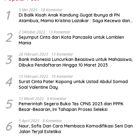
1
5 Mei 2021
18 Komentar
Di Balik Kisah Anak Kandung Gugat Ibunya di PN
Atambua; Mama Kristina Lazakar : Saya Kecewa dan
Sakit
2
2 Oktober 2022
13 Komentar
Sejumput Cinta dari Kota Pancasila untuk Lomblen
Mania
3
26 Februari 2023
13 Komentar
Bank Indonesia Luncurkan Beasiswa untuk Mahasiswa,
Dibuka Pendaftaran Hingga 10 Maret 2023
4
15 Februari 2022
10 Komentar
Surat Cinta Pater Kopong untuk Ustad Abdul Somad
Soal Valentine Day
5
13 Maret 2023
9 Komentar
Pemerintah Segera Buka Tes CPNS 2023 dan PPPK
Besar-Besaran, Ini Tahapan Proses Seleksi
6
5 April 2023
8 Komentar
Naur, Sofis Dan Cara Membaca Komodifikasi Seni Dan
Jalan Terjal Estetika