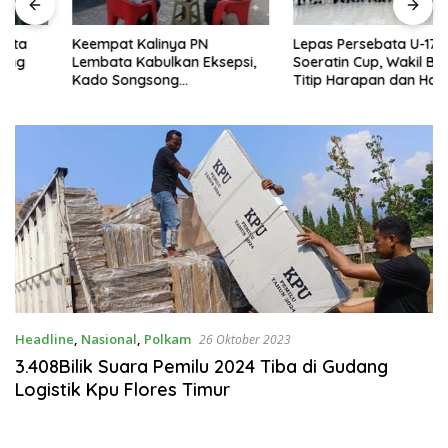
Keempat Kalinya PN
Lepas Persebata U-17 ke
Lembata Kabulkan Eksepsi,
Soeratin Cup, Wakil Bupati
Kado Songsong
Titip Harapan dan Harga Diri
Kemerdekaan Bagi Theresia
Lembata
Ina Erap Dkk
Headline
,
Nasional
,
Polkam
26 Oktober 2023
3.408Bilik Suara Pemilu 2024 Tiba di Gudang
Logistik Kpu Flores Timur