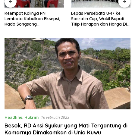
Keempat Kalinya PN
Lepas Persebata U-17 ke
Lembata Kabulkan Eksepsi,
Soeratin Cup, Wakil Bupati
Kado Songsong
Titip Harapan dan Harga Diri
Kemerdekaan Bagi Theresia
Lembata
Ina Erap Dkk
Headline
,
Hukrim
16 Februari 2023
Besok, RD Ansi Syukur yang Mati Tergantung di
Kamarnya Dimakamkan di Unio Kuwu