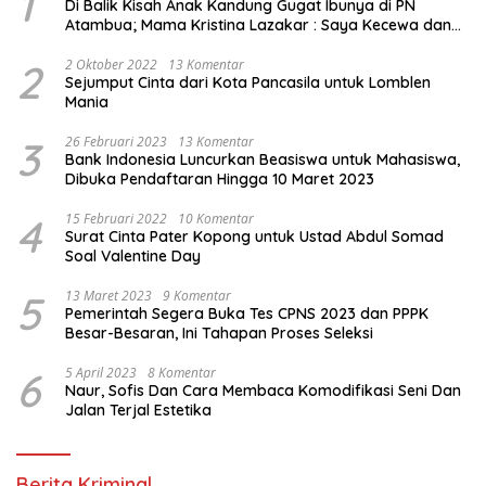
1
Di Balik Kisah Anak Kandung Gugat Ibunya di PN
Atambua; Mama Kristina Lazakar : Saya Kecewa dan
Sakit
2
2 Oktober 2022
13 Komentar
Sejumput Cinta dari Kota Pancasila untuk Lomblen
Mania
3
26 Februari 2023
13 Komentar
Bank Indonesia Luncurkan Beasiswa untuk Mahasiswa,
Dibuka Pendaftaran Hingga 10 Maret 2023
4
15 Februari 2022
10 Komentar
Surat Cinta Pater Kopong untuk Ustad Abdul Somad
Soal Valentine Day
5
13 Maret 2023
9 Komentar
Pemerintah Segera Buka Tes CPNS 2023 dan PPPK
Besar-Besaran, Ini Tahapan Proses Seleksi
6
5 April 2023
8 Komentar
Naur, Sofis Dan Cara Membaca Komodifikasi Seni Dan
Jalan Terjal Estetika
Berita Kriminal