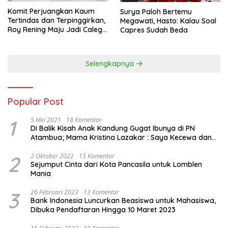
Komit Perjuangkan Kaum
Surya Paloh Bertemu
Tertindas dan Terpinggirkan,
Megawati, Hasto: Kalau Soal
Roy Rening Maju Jadi Caleg
Capres Sudah Beda
Dapil NTT 1 dari Partai
Perindo
Selengkapnya
Popular Post
1
5 Mei 2021
18 Komentar
Di Balik Kisah Anak Kandung Gugat Ibunya di PN
Atambua; Mama Kristina Lazakar : Saya Kecewa dan
Sakit
2
2 Oktober 2022
13 Komentar
Sejumput Cinta dari Kota Pancasila untuk Lomblen
Mania
3
26 Februari 2023
13 Komentar
Bank Indonesia Luncurkan Beasiswa untuk Mahasiswa,
Dibuka Pendaftaran Hingga 10 Maret 2023