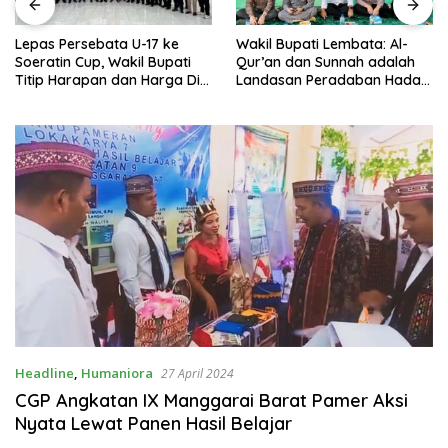
Wakil Bupati Lembata: Al-
Tinggalkan Pola Kerja Lama,
Qur’an dan Sunnah adalah
Wakil Bupati Ajak ASN
Landasan Peradaban Hadapi
Percepat Pembangunan dan
Tantangan Global
Hadir Melayani Masyarakat
Headline
,
Humaniora
27 April 2024
CGP Angkatan IX Manggarai Barat Pamer Aksi
Nyata Lewat Panen Hasil Belajar