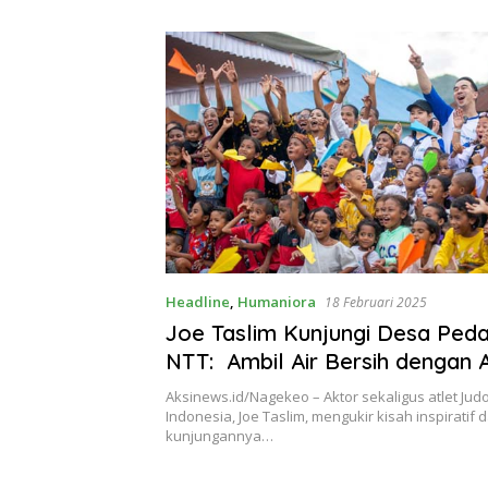
Theresia Ina Erap Dkk
Lembata
Headline
,
Humaniora
18 Februari 2025
Joe Taslim Kunjungi Desa Ped
NTT: Ambil Air Bersih dengan
dan Suarakan Pentingnya Pend
Aksinews.id/Nagekeo – Aktor sekaligus atlet Ju
Indonesia, Joe Taslim, mengukir kisah inspiratif 
kunjungannya…