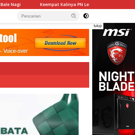
linya PN Lembata Kabulkan Eksepsi, Kado Songsong Kemerdeka
tutup