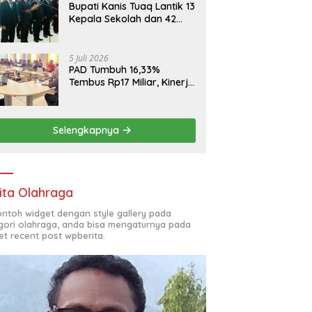
Bupati Kanis Tuaq Lantik 13
Kepala Sekolah dan 42
Pejabat Fungsional
5 Juli 2026
PAD Tumbuh 16,33%
Tembus Rp17 Miliar, Kinerja
RSUD, Bapenda dan BKAD
Sangat Memuaskan
Selengkapnya
ita Olahraga
contoh widget dengan style gallery pada
gori olahraga, anda bisa mengaturnya pada
et recent post wpberita.