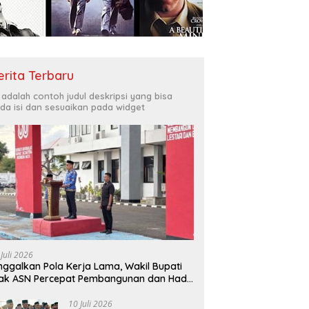
Bukit Muruona
T
r Melayani Masyarakat
Di
erita Terbaru
i adalah contoh judul deskripsi yang bisa
da isi dan sesuaikan pada widget
 Juli 2026
nggalkan Pola Kerja Lama, Wakil Bupati
ak ASN Percepat Pembangunan dan Hadir
layani Masyarakat
10 Juli 2026