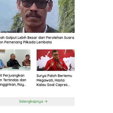
ah Golput Lebih Besar dari Perolehan Suara
on Pemenang Pilkada Lembata
t Perjuangkan
Surya Paloh Bertemu
 Tertindas dan
Megawati, Hasto:
inggirkan, Roy
Kalau Soal Capres
ng Maju Jadi
Sudah Beda
g Dapil NTT 1 dari
ai Perindo
Selengkapnya