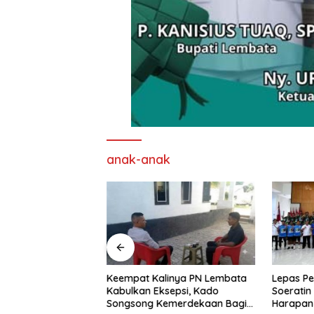
anak-anak
nd Imaculata
Keempat Kalinya PN Lembata
Lepas Pe
kau di Ajang
Kabulkan Eksepsi, Kado
Soeratin 
e Nagi
Songsong Kemerdekaan Bagi
Harapan 