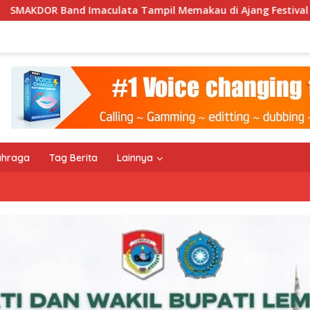
mpil Memakau di Ajang Festival Bale Nagi
Keempat Ka
ahraga
Tag Berita
Lainnya