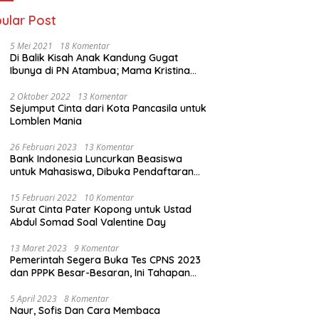
ular Post
5 Mei 2021
18 Komentar
Di Balik Kisah Anak Kandung Gugat
Ibunya di PN Atambua; Mama Kristina
Lazakar : Saya Kecewa dan Sakit
2 Oktober 2022
13 Komentar
Sejumput Cinta dari Kota Pancasila untuk
Lomblen Mania
26 Februari 2023
13 Komentar
Bank Indonesia Luncurkan Beasiswa
untuk Mahasiswa, Dibuka Pendaftaran
Hingga 10 Maret 2023
15 Februari 2022
10 Komentar
Surat Cinta Pater Kopong untuk Ustad
Abdul Somad Soal Valentine Day
13 Maret 2023
9 Komentar
Pemerintah Segera Buka Tes CPNS 2023
dan PPPK Besar-Besaran, Ini Tahapan
Proses Seleksi
5 April 2023
8 Komentar
Naur, Sofis Dan Cara Membaca