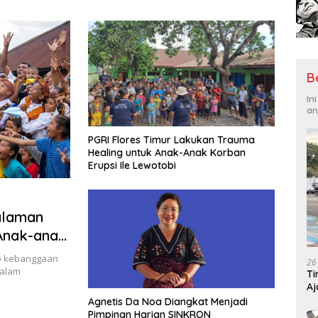
Tantangan Global
Hadi
B
In
an
PGRI Flores Timur Lakukan Trauma
Healing untuk Anak-Anak Korban
Erupsi Ile Lewotobi
alaman
 Anak-anak
idikan
do kebanggaan
26
dalam
Ti
Aj
Me
Agnetis Da Noa Diangkat Menjadi
Pimpinan Harian SINKRON