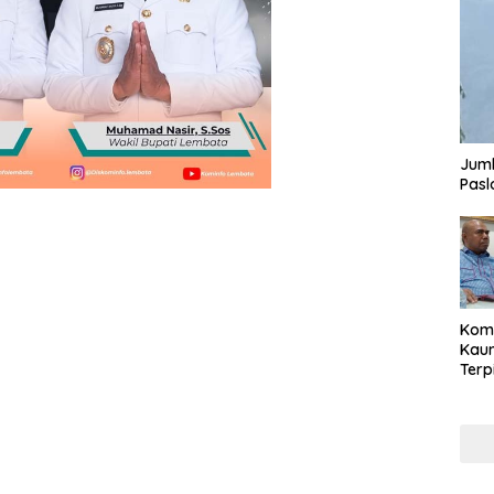
Juml
Pasl
Komi
Kaum
Terp
Reni
Cale
Part