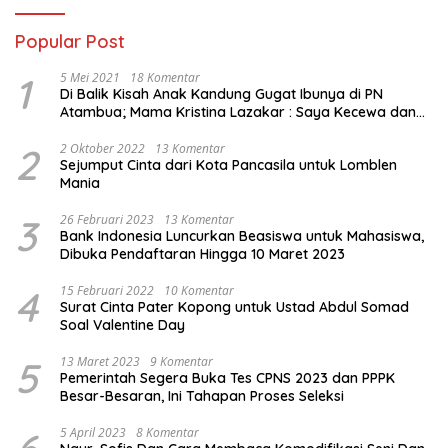
Popular Post
1
5 Mei 2021
18 Komentar
Di Balik Kisah Anak Kandung Gugat Ibunya di PN
Atambua; Mama Kristina Lazakar : Saya Kecewa dan
Sakit
2
2 Oktober 2022
13 Komentar
Sejumput Cinta dari Kota Pancasila untuk Lomblen
Mania
3
26 Februari 2023
13 Komentar
Bank Indonesia Luncurkan Beasiswa untuk Mahasiswa,
Dibuka Pendaftaran Hingga 10 Maret 2023
4
15 Februari 2022
10 Komentar
Surat Cinta Pater Kopong untuk Ustad Abdul Somad
Soal Valentine Day
5
13 Maret 2023
9 Komentar
Pemerintah Segera Buka Tes CPNS 2023 dan PPPK
Besar-Besaran, Ini Tahapan Proses Seleksi
5 April 2023
8 Komentar