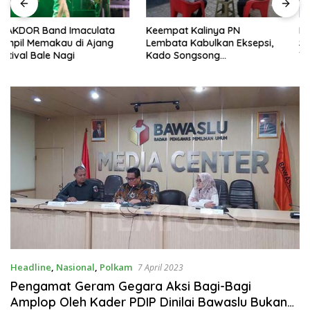
Keempat Kalinya PN
Lepas Persebata U-17 ke
Lembata Kabulkan Eksepsi,
Soeratin Cup, Wakil Bupati
Kado Songsong
Titip Harapan dan Harga Diri
Kemerdekaan Bagi Theresia
Lembata
Ina Erap Dkk
Headline
,
Nasional
,
Polkam
7 April 2023
Pengamat Geram Gegara Aksi Bagi-Bagi
Amplop Oleh Kader PDIP Dinilai Bawaslu Bukan