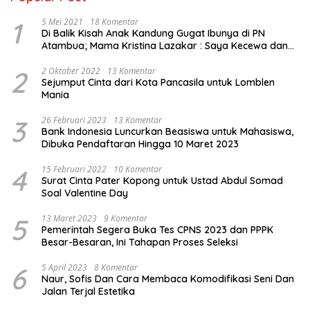
1
5 Mei 2021
18 Komentar
Di Balik Kisah Anak Kandung Gugat Ibunya di PN
Atambua; Mama Kristina Lazakar : Saya Kecewa dan
Sakit
2
2 Oktober 2022
13 Komentar
Sejumput Cinta dari Kota Pancasila untuk Lomblen
Mania
3
26 Februari 2023
13 Komentar
Bank Indonesia Luncurkan Beasiswa untuk Mahasiswa,
Dibuka Pendaftaran Hingga 10 Maret 2023
4
15 Februari 2022
10 Komentar
Surat Cinta Pater Kopong untuk Ustad Abdul Somad
Soal Valentine Day
5
13 Maret 2023
9 Komentar
Pemerintah Segera Buka Tes CPNS 2023 dan PPPK
Besar-Besaran, Ini Tahapan Proses Seleksi
6
5 April 2023
8 Komentar
Naur, Sofis Dan Cara Membaca Komodifikasi Seni Dan
Jalan Terjal Estetika