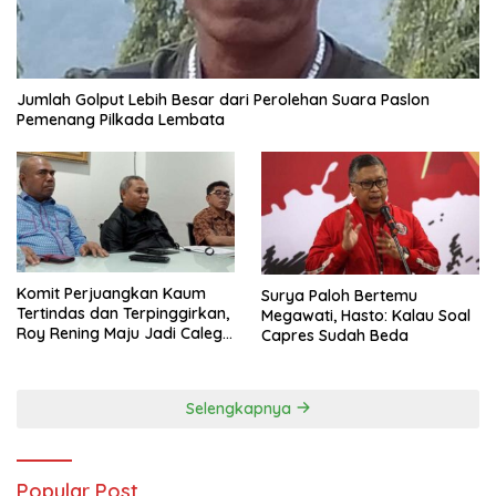
Jumlah Golput Lebih Besar dari Perolehan Suara Paslon
Pemenang Pilkada Lembata
Komit Perjuangkan Kaum
Surya Paloh Bertemu
Tertindas dan Terpinggirkan,
Megawati, Hasto: Kalau Soal
Roy Rening Maju Jadi Caleg
Capres Sudah Beda
Dapil NTT 1 dari Partai
Perindo
Selengkapnya
Popular Post