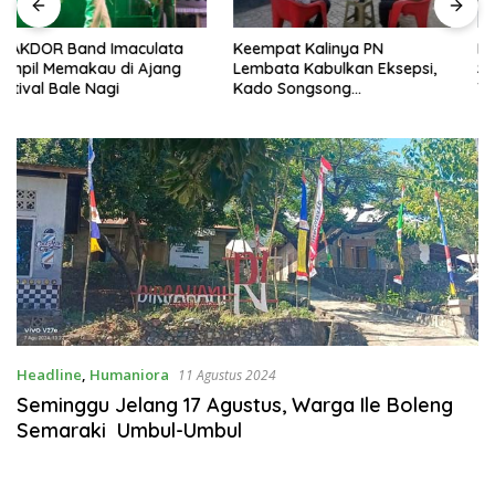
Keempat Kalinya PN
Lepas Persebata U-17 ke
Lembata Kabulkan Eksepsi,
Soeratin Cup, Wakil Bupati
Kado Songsong
Titip Harapan dan Harga Diri
Kemerdekaan Bagi Theresia
Lembata
Ina Erap Dkk
Headline
,
Humaniora
11 Agustus 2024
Seminggu Jelang 17 Agustus, Warga Ile Boleng
Semaraki Umbul-Umbul