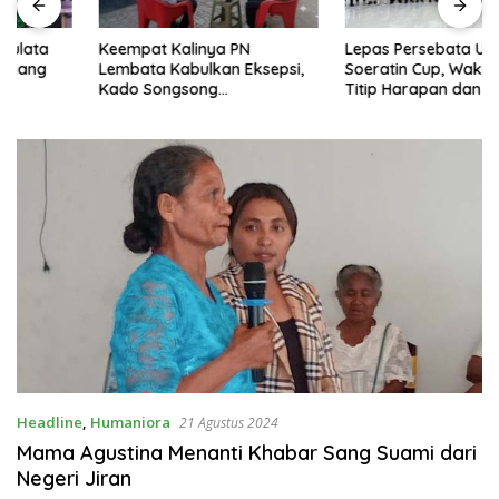
Keempat Kalinya PN
Lepas Persebata U-17 ke
Lembata Kabulkan Eksepsi,
Soeratin Cup, Wakil Bupati
Kado Songsong
Titip Harapan dan Harga Diri
Kemerdekaan Bagi Theresia
Lembata
Ina Erap Dkk
Headline
,
Humaniora
21 Agustus 2024
Mama Agustina Menanti Khabar Sang Suami dari
Negeri Jiran