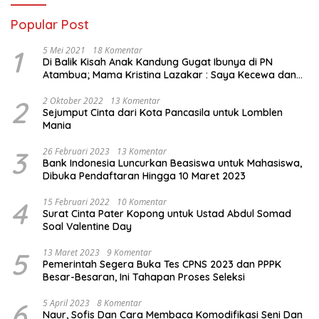
Popular Post
1
5 Mei 2021
18 Komentar
Di Balik Kisah Anak Kandung Gugat Ibunya di PN
Atambua; Mama Kristina Lazakar : Saya Kecewa dan
Sakit
2
2 Oktober 2022
13 Komentar
Sejumput Cinta dari Kota Pancasila untuk Lomblen
Mania
3
26 Februari 2023
13 Komentar
Bank Indonesia Luncurkan Beasiswa untuk Mahasiswa,
Dibuka Pendaftaran Hingga 10 Maret 2023
4
15 Februari 2022
10 Komentar
Surat Cinta Pater Kopong untuk Ustad Abdul Somad
Soal Valentine Day
5
13 Maret 2023
9 Komentar
Pemerintah Segera Buka Tes CPNS 2023 dan PPPK
Besar-Besaran, Ini Tahapan Proses Seleksi
6
5 April 2023
8 Komentar
Naur, Sofis Dan Cara Membaca Komodifikasi Seni Dan