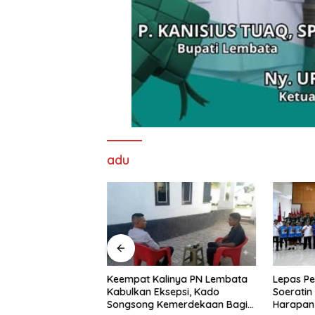
adu
nd Imaculata
Keempat Kalinya PN Lembata
Lepas Pe
kau di Ajang
Kabulkan Eksepsi, Kado
Soeratin 
e Nagi
Songsong Kemerdekaan Bagi
Harapan 