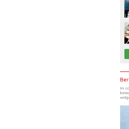
Ber
Ini 
kate
widg