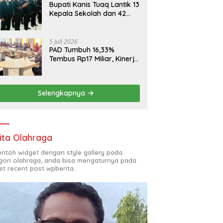
Bupati Kanis Tuaq Lantik 13
Kepala Sekolah dan 42
Pejabat Fungsional
5 Juli 2026
PAD Tumbuh 16,33%
Tembus Rp17 Miliar, Kinerja
RSUD, Bapenda dan BKAD
Sangat Memuaskan
Selengkapnya
ita Olahraga
contoh widget dengan style gallery pada
gori olahraga, anda bisa mengaturnya pada
et recent post wpberita.