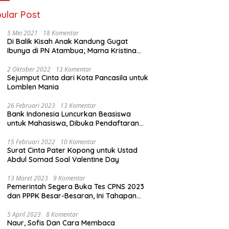
ular Post
5 Mei 2021
18 Komentar
Di Balik Kisah Anak Kandung Gugat
Ibunya di PN Atambua; Mama Kristina
Lazakar : Saya Kecewa dan Sakit
2 Oktober 2022
13 Komentar
Sejumput Cinta dari Kota Pancasila untuk
Lomblen Mania
26 Februari 2023
13 Komentar
Bank Indonesia Luncurkan Beasiswa
untuk Mahasiswa, Dibuka Pendaftaran
Hingga 10 Maret 2023
15 Februari 2022
10 Komentar
Surat Cinta Pater Kopong untuk Ustad
Abdul Somad Soal Valentine Day
13 Maret 2023
9 Komentar
Pemerintah Segera Buka Tes CPNS 2023
dan PPPK Besar-Besaran, Ini Tahapan
Proses Seleksi
5 April 2023
8 Komentar
Naur, Sofis Dan Cara Membaca