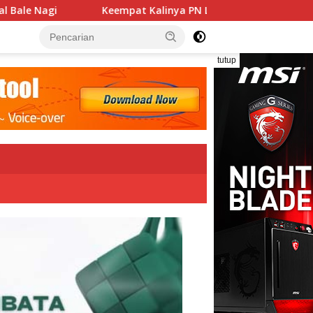
t Kalinya PN Lembata Kabulkan Eksepsi, Kado Songsong Kemer
tutup