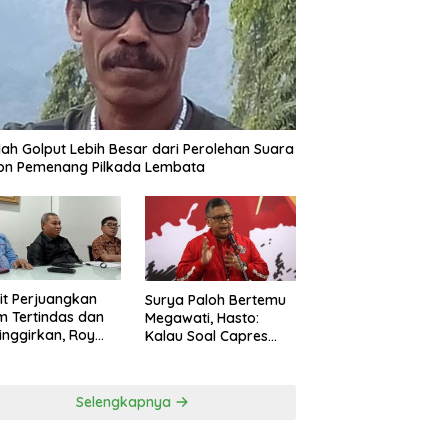
ah Golput Lebih Besar dari Perolehan Suara
on Pemenang Pilkada Lembata
t Perjuangkan
Surya Paloh Bertemu
 Tertindas dan
Megawati, Hasto:
inggirkan, Roy
Kalau Soal Capres
ng Maju Jadi
Sudah Beda
g Dapil NTT 1 dari
ai Perindo
Selengkapnya