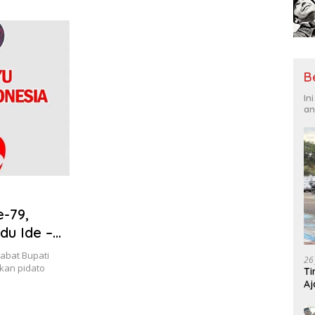
Tantangan Global
Hadi
B
In
an
e-79,
du Ide –
du Domba !
abat Bupati
26
kan pidato
Ti
Aj
Me