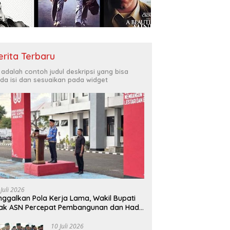
Bukit Muruona
T
r Melayani Masyarakat
Di
erita Terbaru
i adalah contoh judul deskripsi yang bisa
da isi dan sesuaikan pada widget
 Juli 2026
nggalkan Pola Kerja Lama, Wakil Bupati
ak ASN Percepat Pembangunan dan Hadir
layani Masyarakat
10 Juli 2026