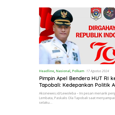
Theresia Ina Erap Dkk
Lembata
Headline
,
Nasional
,
Polkam
17 Agustus 2024
Pimpin Apel Bendera HUT RI k
Tapobali: Kedepankan Politik A
Adu Gagasan, bukan Politik A
Aksinewes.id/Lewoleba – Ini pesan menarik penj
Lembata, Paskalis Ola Tapobali saat menyampai
selaku…