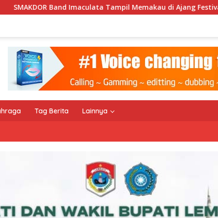
a Tampil Memakau di Ajang Festival Bale Nagi
Keempa
ahraga
Tag Berita
Lainnya