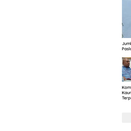
Juml
Pasl
Komi
Kaum
Terp
Reni
Cale
Part