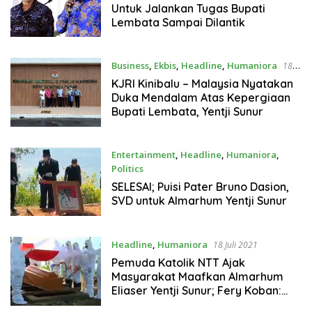
Untuk Jalankan Tugas Bupati
Lembata Sampai Dilantik
Business
,
Ekbis
,
Headline
,
Humaniora
18
Juli 2021
KJRI Kinibalu – Malaysia Nyatakan
Duka Mendalam Atas Kepergiaan
Bupati Lembata, Yentji Sunur
Entertainment
,
Headline
,
Humaniora
,
Politics
18 Juli 2021
SELESAI; Puisi Pater Bruno Dasion,
SVD untuk Almarhum Yentji Sunur
Headline
,
Humaniora
18 Juli 2021
Pemuda Katolik NTT Ajak
Masyarakat Maafkan Almarhum
Eliaser Yentji Sunur; Fery Koban:
Selamat Memasuki KEABADIAN