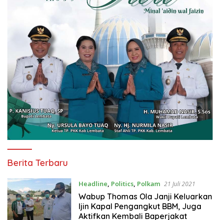
Aksi
Berita Terbaru
News
Headline
,
Politics
,
Polkam
21 Juli 2021
Wabup Thomas Ola Janji Keluarkan
Ijin Kapal Pengangkut BBM, Juga
Aktifkan Kembali Baperjakat