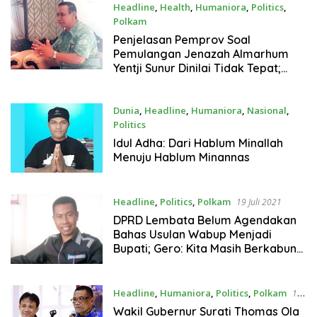
Jenazah Covid-19
Headline
,
Health
,
Humaniora
,
Politics
,
Polkam
20 Juli 2021
Penjelasan Pemprov Soal
Pemulangan Jenazah Almarhum
Yentji Sunur Dinilai Tidak Tepat;
Jhon Kotan : Karo Humas tidak
Paham Konsep Diskresi
Dunia
,
Headline
,
Humaniora
,
Nasional
,
Politics
20 Juli 2021
Idul Adha: Dari Hablum Minallah
Menuju Hablum Minannas
Headline
,
Politics
,
Polkam
19 Juli 2021
DPRD Lembata Belum Agendakan
Bahas Usulan Wabup Menjadi
Bupati; Gero: Kita Masih Berkabung
!
Headline
,
Humaniora
,
Politics
,
Polkam
19
Juli 2021
Wakil Gubernur Surati Thomas Ola