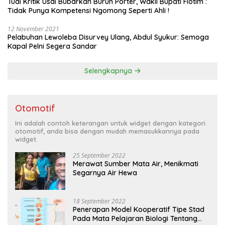
Tuai Kritik Usai Bubarkan Buruh Porter, Wakil Bupati Flotim :
Tidak Punya Kompetensi Ngomong Seperti Ahli !
12 November 2021
Pelabuhan Lewoleba Disurvey Ulang, Abdul Syukur: Semoga
Kapal Pelni Segera Sandar
Selengkapnya
Otomotif
Ini adalah contoh keterangan untuk widget dengan kategori
otomotif, anda bisa dengan mudah memasukkannya pada
widget.
25 September 2022
Merawat Sumber Mata Air, Menikmati
Segarnya Air Hewa
18 September 2022
Penerapan Model Kooperatif Tipe Stad
Pada Mata Pelajaran Biologi Tentang